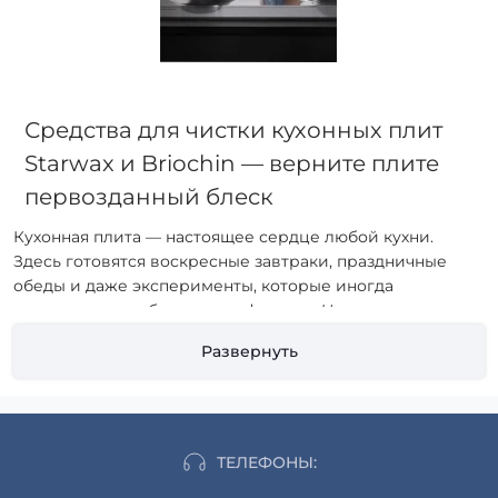
Средства для чистки кухонных плит
Starwax и Briochin — верните плите
первозданный блеск
Кухонная плита — настоящее сердце любой кухни.
Здесь готовятся воскресные завтраки, праздничные
обеды и даже эксперименты, которые иногда
заканчиваются «блестящим фиаско». Но результат
всегда один — брызги жира, пригоревшие следы соуса,
Развернуть
сахарные разводы от десертов. И если вы думаете, что
отмыть плиту — задача из разряда «невозможное», то на
помощь приходят средства для чистки плит Starwax и
Briochin.
ТЕЛЕФОНЫ:
Почему важно правильно ухаживать