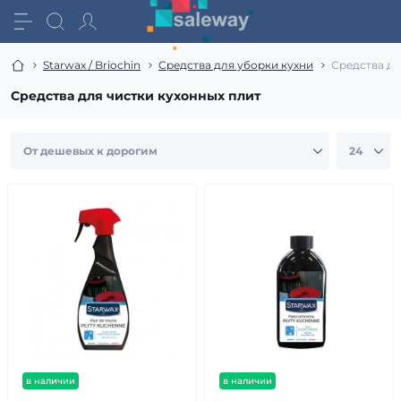
Starwax / Briochin
Средства для уборки кухни
Средства дл
Средства для чистки кухонных плит
в наличии
в наличии