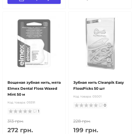
Вощеная зубная нить, мята
Зубная нить Cleanpik Easy
Elmex Dental Floss Waxed
FlossPicks 50 шт
Mint 50 м
Код товара:
05001
Код товара:
09391
0
1
313 грн.
228 грн.
272 грн.
199 грн.