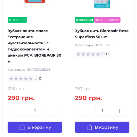
в наличии
в наличии
заканчивается
Зубная лента-флосс
Зубная нить Biorepair Extra
“Устранение
Superfloss 50 шт
чувствительности” с
Код товара:
BD3E-6201F
гидроксиапатитом и
0
цинком PCA, BIOREPAIR 30
м
Код товара:
8017331058268
0
333 грн.
333 грн.
290 грн.
290 грн.
В корзину
В корзину