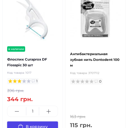
в наличии
Антибактериальная
Флоспик Curaprox DF
зубная нить Dontodent 100
Flosspic 30 шт
м
Код товара:
1017
Код товара:
3707112
1
0
396 грн.
344 грн.
163 грн.
115 грн.
В корзину