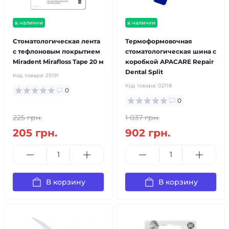
в наличии
в наличии
Стоматологическая лента
Термоформовочная
с тефлоновым покрытием
стоматологическая шина с
Miradent Mirafloss Tape 20 м
коробкой APACARE Repair
Dental Split
Код товара:
25191
Код товара:
02118
0
0
225 грн.
1 037 грн.
205 грн.
902 грн.
В корзину
В корзину