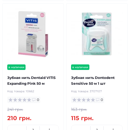
в наличии
в наличии
Зубная нить Dentaid VITIS
Зубная нить Dontodent
Expanding Pink 50 м
Sensitive 50 м 1 шт
Код товара:
10662
Код товара:
3707107
0
0
241 грн.
163 грн.
210 грн.
115 грн.