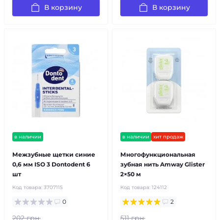
В корзину
В корзину
в наличии
в наличии
хит продаж
Межзубные щетки синие
Многофункциональная
0,6 мм ISO 3 Dontodent 6
зубная нить Amway Glister
шт
2×50 м
Код товара:
3707115
Код товара:
124112
0
2
202 грн.
511 грн.