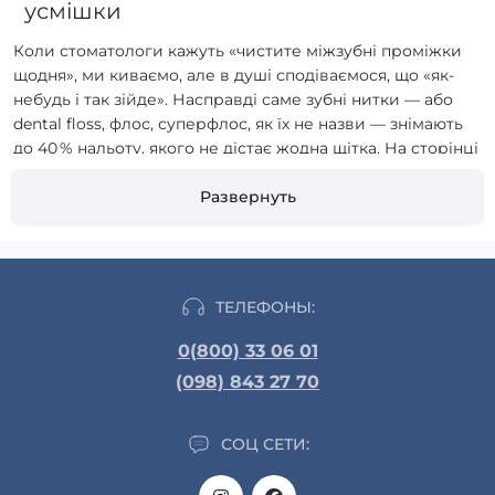
усмішки
Коли стоматологи кажуть «чистите міжзубні проміжки
щодня», ми киваємо, але в душі сподіваємося, що «як-
небудь і так зійде». Насправді саме зубні нитки — або
dental floss, флос, суперфлос, як їх не назви — знімають
до 40 % нальоту, якого не дістає жодна щітка. На сторінці
«Зубні нитки»
на saleway ви знайдете добірку найкращих
брендів: Oral‑B, Curaprox, Jordan, Parodontax, Rocs і навіть
Развернуть
екзотичні Eco‑floss із кукурудзяного крохмалю.
Розбираймося, чому нитка важлива, як вибрати «ту
саму» і яких помилок краще уникати.
ТЕЛЕФОНЫ:
Навіщо взагалі потрібна зубна нитка
0(800) 33 06 01
Якщо порівняти зуби з багатоповерхівкою, щітка
(098) 843 27 70
прибирає лише фасад, а нитка — сходові клітки
всередині. Саме там бактерії влаштовують «парад
мікробів» і запускають вечірку карієсу. Додаткові плюси
СОЦ СЕТИ:
регулярного флосингу: