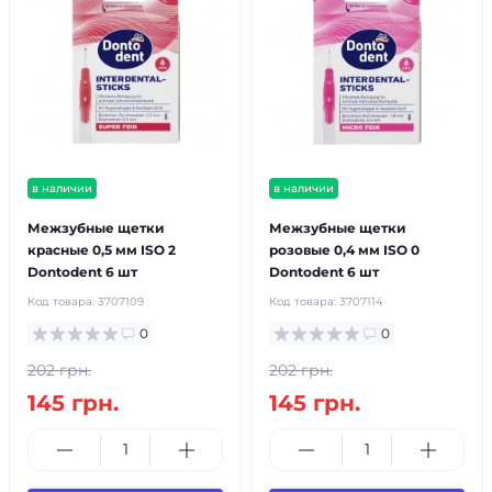
в наличии
в наличии
Межзубные щетки
Межзубные щетки
красные 0,5 мм ISO 2
розовые 0,4 мм ISO 0
Dontodent 6 шт
Dontodent 6 шт
Код товара:
3707109
Код товара:
3707114
0
0
202 грн.
202 грн.
145 грн.
145 грн.