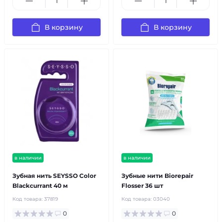
В корзину
В корзину
в наличии
в наличии
Зубная нить SEYSSO Color
Зубные нити Biorepair
Blackcurrant 40 м
Flosser 36 шт
Код товара:
37819
Код товара:
03040
0
0