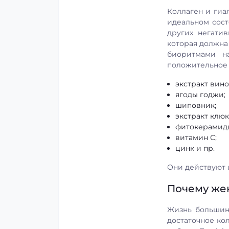
Коллаген и гиа
идеальном сост
других негати
которая должна 
биоритмами н
положительное 
экстракт вино
ягоды годжи;
шиповник;
экстракт клюк
фитокерамид
витамин С;
цинк и пр.
Они действуют 
Почему жен
Жизнь большин
достаточное ко