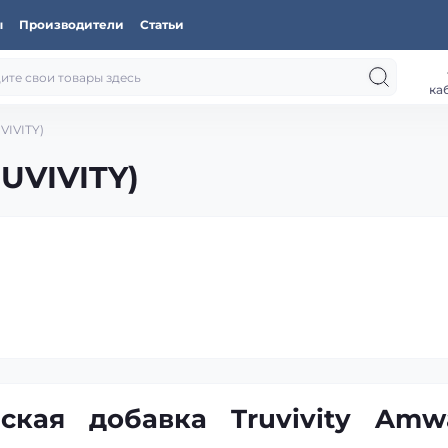
ы
Производители
Статьи
ка
VIVITY)
UVIVITY)
ская добавка Truvivity Amwa