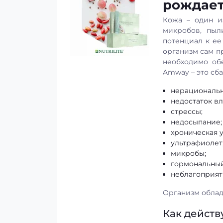
рождает
Кожа – один и
микробов, пыл
потенциал к ее
организм сам п
необходимо обе
Amway – это сб
нерациональн
недостаток вл
стрессы;
недосыпание;
хроническая у
ультрафиолет
микробы;
гормональный
неблагоприятн
Организм облад
Как действу