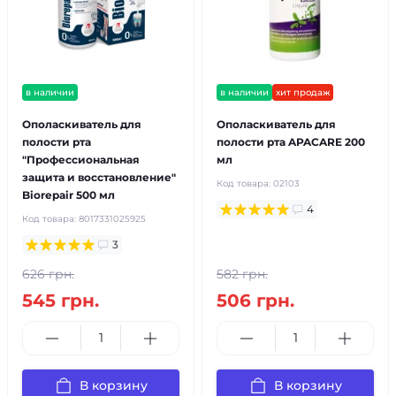
в наличии
в наличии
хит продаж
Ополаскиватель для
Ополаскиватель для
полости рта
полости рта APACARE 200
"Профессиональная
мл
защита и восстановление"
Код товара:
02103
Biorepair 500 мл
4
Код товара:
8017331025925
3
626 грн.
582 грн.
545 грн.
506 грн.
В корзину
В корзину