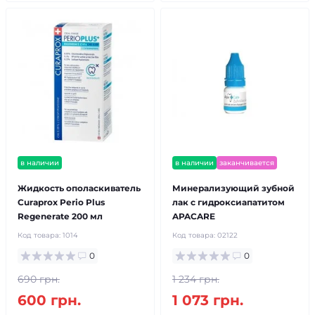
в наличии
в наличии
заканчивается
Жидкость ополаскиватель
Минерализующий зубной
Curaprox Perio Plus
лак с гидроксиапатитом
Regenerate 200 мл
APACARE
Код товара:
1014
Код товара:
02122
0
0
690 грн.
1 234 грн.
600 грн.
1 073 грн.