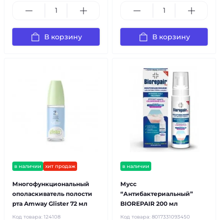
В корзину
В корзину
в наличии
хит продаж
в наличии
Многофункциональный
Мусс
ополаскиватель полости
“Антибактериальный”
рта Amway Glister 72 мл
BIOREPAIR 200 мл
Код товара:
124108
Код товара:
8017331093450