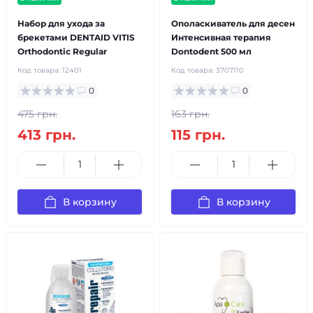
Набор для ухода за
Ополаскиватель для десен
брекетами DENTAID VITIS
Интенсивная терапия
Orthodontic Regular
Dontodent 500 мл
Код товара:
12401
Код товара:
3707110
0
0
475 грн.
163 грн.
413 грн.
115 грн.
В корзину
В корзину