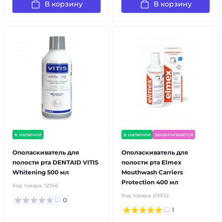
В корзину
В корзину
в наличии
в наличии
заканчивается
Ополаскиватель для
Ополаскиватель для
полости рта DENTAID VITIS
полости рта Elmex
Whitening 500 мл
Mouthwash Carriers
Protection 400 мл
Код товара:
12746
Код товара:
09302
0
1