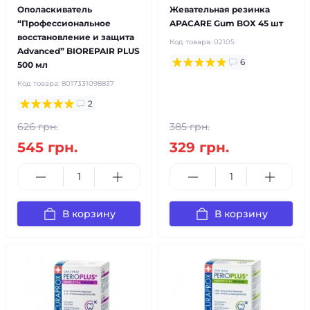
Ополаскиватель
Жевательная резинка
“Профессиональное
APACARE Gum BOX 45 шт
восстановление и защита
Код товара:
02105
Advanced” BIOREPAIR PLUS
6
500 мл
Код товара:
8017331098837
2
626 грн.
385 грн.
545 грн.
329 грн.
В корзину
В корзину