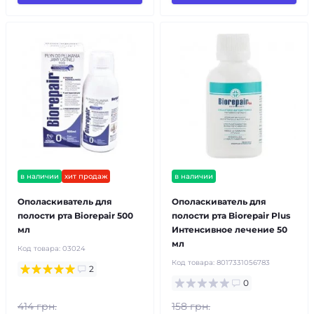
в наличии
хит продаж
в наличии
Ополаскиватель для
Ополаскиватель для
полости рта Biorepair 500
полости рта Biorepair Plus
мл
Интенсивное лечение 50
мл
Код товара:
03024
Код товара:
8017331056783
2
0
414 грн.
158 грн.