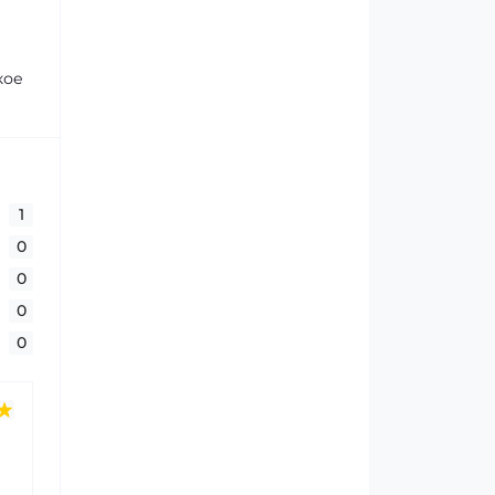
кое
1
0
0
0
0