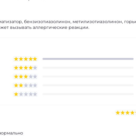
оматизатор, бензизотиазолинон, метилизотиазолинон, горь
Может вызывать аллергические реакции.
 нормально