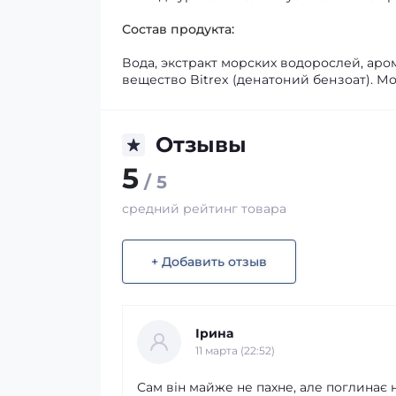
Состав продукта:
Вода, экстракт морских водорослей, ар
вещество Bitrex (денатоний бензоат). 
Отзывы
5
/ 5
средний рейтинг товара
+ Добавить отзыв
Ірина
11 марта (22:52)
Сам він майже не пахне, але поглинає