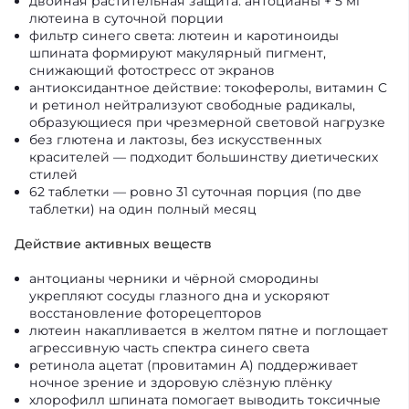
двойная растительная защита: антоцианы + 5 мг
лютеина в суточной порции
фильтр синего света: лютеин и каротиноиды
шпината формируют макулярный пигмент,
снижающий фотостресс от экранов
антиоксидантное действие: токоферолы, витамин C
и ретинол нейтрализуют свободные радикалы,
образующиеся при чрезмерной световой нагрузке
без глютена и лактозы, без искусственных
красителей — подходит большинству диетических
стилей
62 таблетки — ровно 31 суточная порция (по две
таблетки) на один полный месяц
Действие активных веществ
антоцианы черники и чёрной смородины
укрепляют сосуды глазного дна и ускоряют
восстановление фоторецепторов
лютеин накапливается в желтом пятне и поглощает
агрессивную часть спектра синего света
ретинола ацетат (провитамин A) поддерживает
ночное зрение и здоровую слёзную плёнку
хлорофилл шпината помогает выводить токсичные