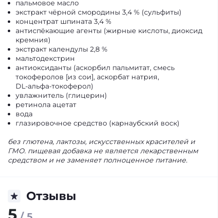
пальмовое масло
экстракт чёрной смородины 3,4 % (сульфиты)
концентрат шпината 3,4 %
антиспёкающие агенты (жирные кислоты, диоксид
кремния)
экстракт календулы 2,8 %
мальтодекстрин
антиоксиданты (аскорбил пальмитат, смесь
токоферолов [из сои], аскорбат натрия,
DL‑альфа‑токоферол)
увлажнитель (глицерин)
ретинола ацетат
вода
глазировочное средство (карнаубский воск)
без глютена, лактозы, искусственных красителей и
ГМО. пищевая добавка не является лекарственным
средством и не заменяет полноценное питание.
Отзывы
5
/ 5