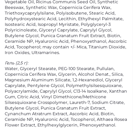
Vegetable Oil, Ricinus Communis Seed Oil, Synthetic
Beeswax, Synthetic Wax, Copernicia Cerifera Wax,
Triethoxycaprylylsilane, Polyisobutene, Stearic Acid,
Polyhydroxystearic Acid, Lecithin, Ethylhexyl Palmitate,
Isostearic Acid, Isopropyl Myristate, Polyglyceryl‑3
Polyricinoleate, Glyceryl Caprylate, Caprylyl Glycol,
Butylene Glycol, Punica Granatum Fruit Extract, Biotin,
Ceramide NP, Hyaluronic Acid, Phenoxyethanol, Ascorbic
Acid, Tocopherol; may contain +/- Mica, Titanium Dioxide,
Iron Oxides, Ultramarines.
Гель (2,5 г):
Water, Glyceryl Stearate, PEG‑100 Stearate, Pullulan,
Copernicia Cerifera Wax, Glycerin, Alcohol Denat., Silica,
Magnesium Aluminum Silicate, 1,2‑Hexanediol, Glyceryl
Caprylate, Pentylene Glycol, Polymethylsilsesquioxane,
Polyacrylamide, Caprylyl Glycol, C13‑14 Isoalkane, Xanthan
Gum, Citric Acid, Vinyl Dimethicone/Methicone
Silsesquioxane Crosspolymer, Laureth‑7, Sodium Citrate,
Butylene Glycol, Punica Granatum Fruit Extract,
Cynanchum Atratrum Extract, Ascorbic Acid, Biotin,
Ceramide NP, Hyaluronic Acid, Tocopherol, Althaea Rosea
Flower Extract, Ethylhexylglycerin, Phenoxyethanol.