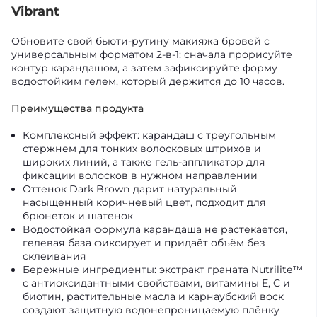
Vibrant
Обновите свой бьюти‑рутину макияжа бровей с
универсальным форматом 2‑в‑1: сначала прорисуйте
контур карандашом, а затем зафиксируйте форму
водостойким гелем, который держится до 10 часов.
Преимущества продукта
Комплексный эффект: карандаш с треугольным
стержнем для тонких волосковых штрихов и
широких линий, а также гель‑аппликатор для
фиксации волосков в нужном направлении
Оттенок Dark Brown дарит натуральный
насыщенный коричневый цвет, подходит для
брюнеток и шатенок
Водостойкая формула карандаша не растекается,
гелевая база фиксирует и придаёт объём без
склеивания
Бережные ингредиенты: экстракт граната Nutrilite™
с антиоксидантными свойствами, витамины E, C и
биотин, растительные масла и карнаубский воск
создают защитную водонепроницаемую плёнку