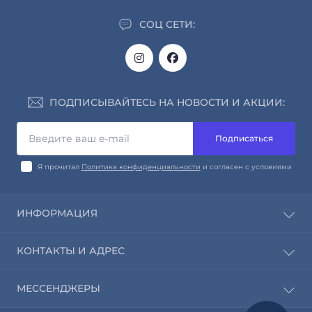
СОЦ СЕТИ:
ПОДПИСЫВАЙТЕСЬ НА НОВОСТИ И АКЦИИ:
Подписаться
Я прочитал
Политика конфиденциальности
и согласен с условиями
ИНФОРМАЦИЯ
О нас
КОНТАКТЫ И АДРЕС
Информация о доставке и оплате
Обмен и возврат
info@saleway.org
МЕССЕНДЖЕРЫ
Политика конфиденциальности
Пн-Пт с 09:00 до 18:00
Контакты