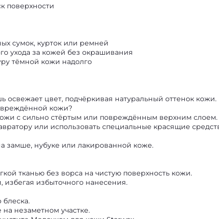
ск поверхности
ых сумок, курток или ремней
ого ухода за кожей без окрашивания
туру тёмной кожи надолго
шь освежает цвет, подчёркивая натуральный оттенок кожи.
повреждённой кожи?
кожи с сильно стёртым или повреждённым верхним слоем.
тавратору или использовать специальные красящие средств
на замше, нубуке или лакированной коже.
кой тканью без ворса на чистую поверхность кожи.
 избегая избыточного нанесения.
 блеска.
на незаметном участке.