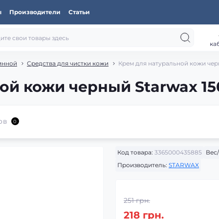
ы
Производители
Статьи
ка
инной
Средства для чистки кожи
Крем для натуральной кожи черн
ой кожи черный Starwax 15
ов
0
Код товара:
3365000435885
Вес
Производитель:
STARWAX
251 грн.
218 грн.