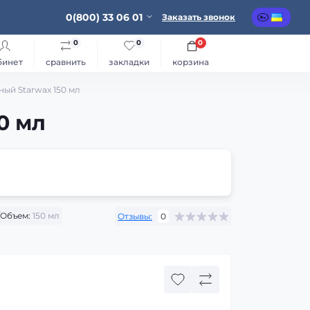
0(800) 33 06 01
Заказать звонок
0
0
0
бинет
сравнить
закладки
корзина
ый Starwax 150 мл
0 мл
/Объем:
150 мл
Отзывы:
0