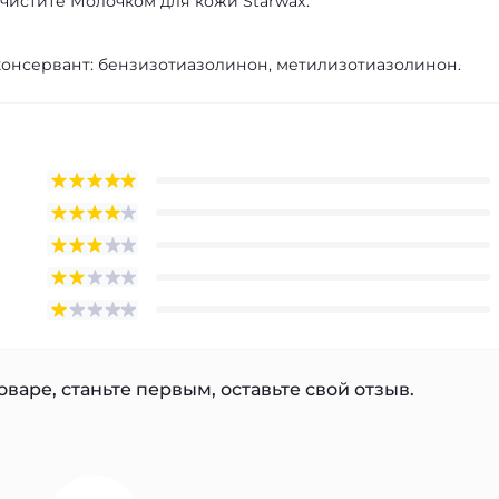
чистите Молочком для кожи Starwax.
консервант: бензизотиазолинон, метилизотиазолинон.
варе, станьте первым, оставьте свой отзыв.