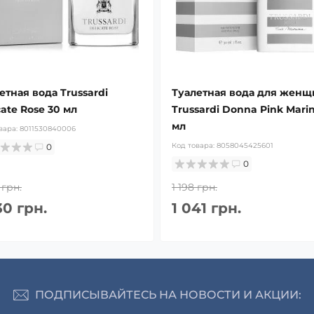
етная вода Trussardi
Туалетная вода для женщ
cate Rose 30 мл
Trussardi Donna Pink Mari
мл
вара:
8011530840006
Код товара:
8058045425601
0
0
 грн.
1 198 грн.
30 грн.
1 041 грн.
ПОДПИСЫВАЙТЕСЬ НА НОВОСТИ И АКЦИИ: