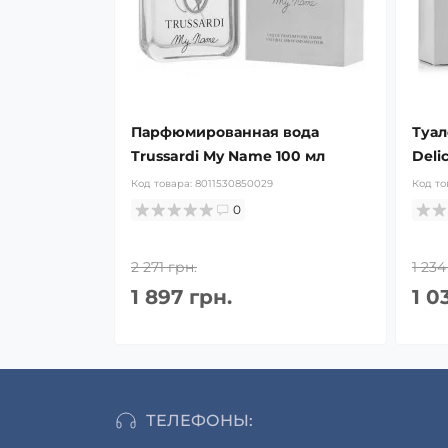
Парфюмированная вода
Туал
Trussardi My Name 100 мл
Deli
Код товара:
8011530850029
Код то
0
2 271 грн.
1 234
1 897 грн.
1 0
ТЕЛЕФОНЫ: