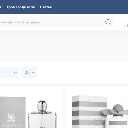
ы
Производители
Статьи
ка