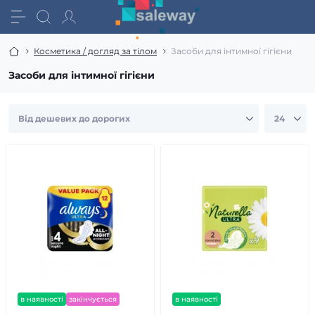
Косметика / догляд за тілом
Засоби для інтимної гігієни
Засоби для інтимної гігієни
в наявності
закінчується
в наявності