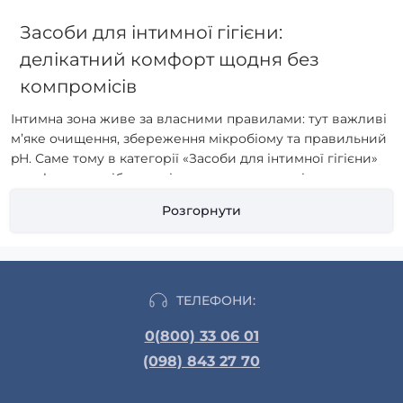
Засоби для інтимної гігієни:
делікатний комфорт щодня без
компромісів
Інтимна зона живе за власними правилами: тут важливі
м’яке очищення, збереження мікробіому та правильний
pH. Саме тому в категорії «Засоби для інтимної гігієни»
на saleway ми зібрали рішення лише перевірених
брендів: Gillette Venus, Always, Naturella та Tampax. Без
Розгорнути
зайвих «чудо-обіцянок» — тільки зрозумілі формули й
продумані деталі, які дають відчутний результат у
щоденній рутині. Маленький жарт, щоб легше читалося:
універсальний гель «для всього» існує тільки в рекламі
— ваша шкіра любить персональний підхід.
ТЕЛЕФОНИ:
0(800) 33 06 01
Що ви знайдете у цій категорії saleway
(098) 843 27 70
Прокладки Always — денні та нічні формати, різні рівні
захисту, варіанти з крилами для надійної фіксації