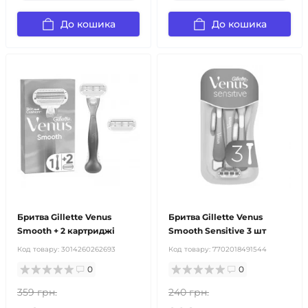
До кошика
До кошика
Бритва Gillette Venus
Бритва Gillette Venus
Smooth + 2 картриджі
Smooth Sensitive 3 шт
Код товару:
3014260262693
Код товару:
7702018491544
0
0
359 грн.
240 грн.