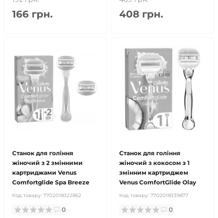
166 грн.
408 грн.
Станок для гоління
Станок для гоління
жіночий з 2 змінними
жіночий з кокосом з 1
картриджами Venus
змінним картриджем
Comfortglide Spa Breeze
Venus ComfortGlide Olay
Код товару:
7702018322862
Код товару:
7702018339877
0
0