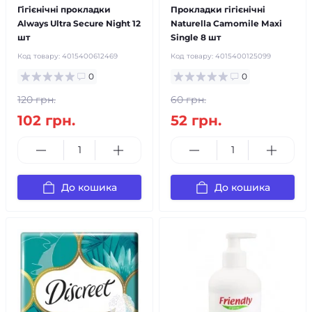
Гігієнічні прокладки
Прокладки гігієнічні
Always Ultra Secure Night 12
Naturella Camomile Махі
шт
Single 8 шт
Код товару:
4015400612469
Код товару:
4015400125099
0
0
120 грн.
60 грн.
102 грн.
52 грн.
До кошика
До кошика