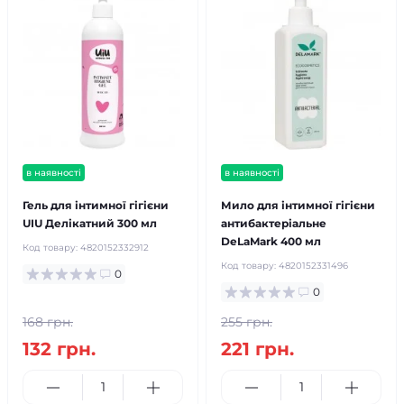
в наявності
в наявності
Гель для інтимної гігієни
Мило для інтимної гігієни
UIU Делікатний 300 мл
антибактеріальне
DeLaMark 400 мл
Код товару:
4820152332912
Код товару:
4820152331496
0
0
168 грн.
255 грн.
132 грн.
221 грн.