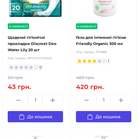
в наявності
в наявності
Щоденні гігієнічні
Гель для інтимної гігієни
прокладки Discreet Deo
Friendly Organic 300 мл
Water Lily 20 шт
Код товару:
FR1888
Код товару:
8700216152846
1
0
50 грн.
483 грн.
43 грн.
420 грн.
До кошика
До кошика