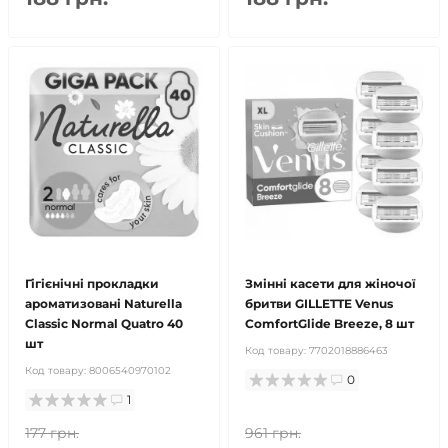
Гігієнічні прокладки
Змінні касети для жіночої
ароматизовані Naturella
бритви GILLETTE Venus
Classic Normal Quatro 40
ComfortGlide Breeze, 8 шт
шт
Код товару:
7702018886463
Код товару:
8006540970102
0
1
177 грн.
961 грн.