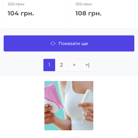
120 грн.
125 грн.
104 грн.
108 грн.
Показати ще
1
2
>
>|