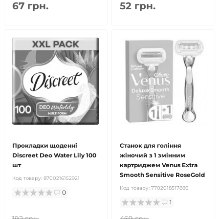
67 грн.
52 грн.
Прокладки щоденні
Станок для гоління
Discreet Deo Water Lily 100
жіночий з 1 змінним
шт
картриджем Venus Extra
Smooth Sensitive RoseGold
Код товару:
8700216152921
Код товару:
7702018517886
0
1
192 грн.
469 грн.