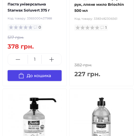
Паста універсальна
рук, лляне мило Briochin
Starwax Soluvert 375 г
500 мл
Код товару:
3365000437988
Код товару:
3383482306561
0
1
517 грн.
378 грн.
382 грн.
227 грн.
До кошика