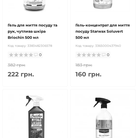
Гель для миття посуду та
Гель-концентрат для миття
рук, чутлива шкіра
посуду Starwax Soluvert
Briochin 500 мл
500 мл
Код товару:
3383482306578
Код товару:
3365000437940
0
0
382 грн.
183 грн.
222 грн.
160 грн.