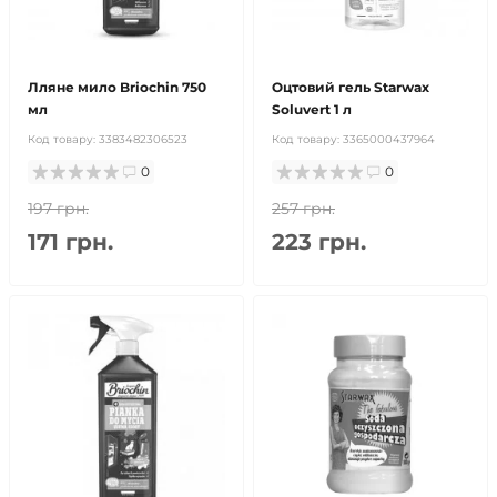
Лляне мило Briochin 750
Оцтовий гель Starwax
мл
Soluvert 1 л
Код товару:
3383482306523
Код товару:
3365000437964
0
0
197 грн.
257 грн.
171 грн.
223 грн.