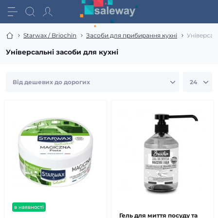
Starwax / Briochin
Засоби для прибирання кухні
Універсал
Універсальні засоби для кухні
в наявності
Гель для миття посуду та