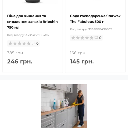
Піна для чищення та
Сода господарська Starwax
видалення запахів Briochin
The Fabulous 500 г
750 мл
Код товару:
3365000438602
Код товару:
3383482306486
0
0
385 грн.
166 грн.
246 грн.
145 грн.