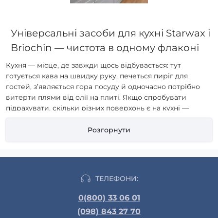
Універсальні засоби для кухні Starwax і
Briochin — чистота в одному флаконі
Кухня — місце, де завжди щось відбувається: тут
готується кава на швидку руку, печеться пиріг для
гостей, з’являється гора посуду й одночасно потрібно
витерти плями від олії на плиті. Якщо спробувати
підрахувати, скільки різних поверхонь є на кухні —
плита, стільниця, раковина, холодильник, плитка, шафки
— то можна дійти висновку, що на кожну з них потрібен
Розгорнути
окремий засіб. Але хто хоче захаращувати шафку
десятками флаконів? Саме тому універсальні засоби для
кухні Starwax і Briochin стали справжнім порятунком для
сучасних господарів.
ТЕЛЕФОНИ:
0(800) 33 06 01
Чому варто мати універсальний засіб
(098) 843 27 70
на кухні