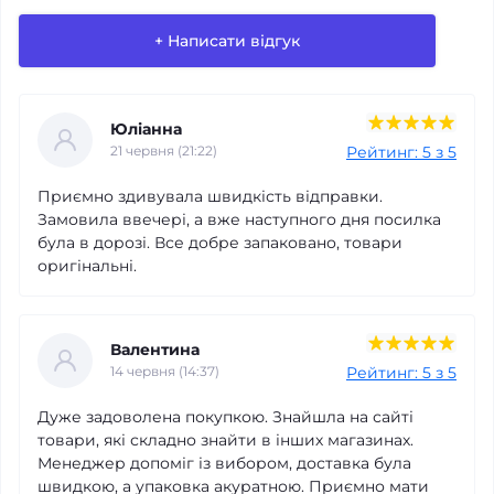
+ Написати відгук
Юліанна
Рейтинг: 5 з 5
21 червня (21:22)
Приємно здивувала швидкість відправки.
Якість товару
Замовила ввечері, а вже наступного дня посилка
була в дорозі. Все добре запаковано, товари
оригінальні.
Доставка
Ціни
Валентина
Рейтинг: 5 з 5
14 червня (14:37)
Асортимент
Дуже задоволена покупкою. Знайшла на сайті
*
Ваше ім’я
товари, які складно знайти в інших магазинах.
Менеджер допоміг із вибором, доставка була
швидкою, а упаковка акуратною. Приємно мати