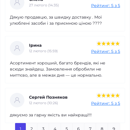
Рейтинг: 5 з 5
27 лютого (14:35)
Дякую продавцю, за швидку доставку . Мої
улюблені засоби і за приємною ціною ????
Ірина
Рейтинг: 5 з 5
12 лютого (15:59)
Асортимент хороший, багато брендів, які не
всюди знайдеш. Замовлення обробили не
миттєво, але в межах дня — це нормально.
Сергей Позняков
Рейтинг: 5 з 5
12 лютого (10:26)
дякуємо за гарну якість ви найкращі!!!
1
2
3
4
5
6
7
8
9