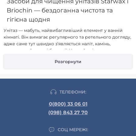
Засоби для чищення унітазів Starwax і
Briochin — бездоганна чистота та
гігієна щодня
Унітаз — мабуть, найвибагливіший елемент у ванній
кімнаті. Він вимагає регулярного та ретельного догляду,
адже саме тут швидко з’являється наліт, камінь,
неприємний запах і бактерії. Чистий унітаз — це не
лише про естетику, а й про здоров’я всієї родини.
Розгорнути
І тут на допомогу приходять засоби для чищення унітазів
Starwax і Briochin. Це не звичайні універсальні мийні
рідини, а спеціально розроблені формули, які
видаляють найстійкіший вапняний наліт, знищують
ТЕЛЕФОНИ:
бактерії та залишають приємну свіжість.
0(800) 33 06 01
Чому унітаз потребує спеціального
(098) 843 27 70
догляду
СОЦ МЕРЕЖІ:
тут швидко утворюється вапняний наліт через