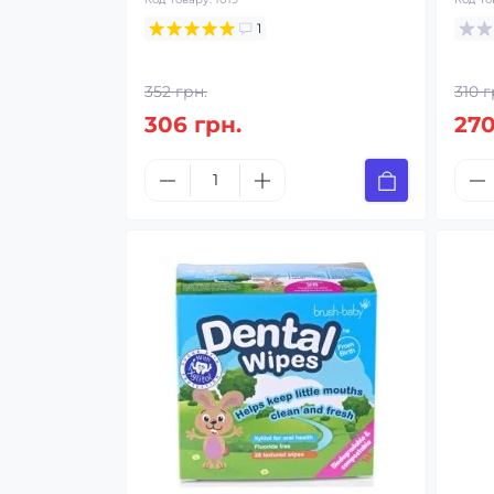
1
352 грн.
310 г
306 грн.
270