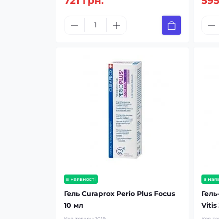
721 грн.
595
в наявності
в ная
Гель Curaprox Perio Plus Focus
Гель
10 мл
Vitis
Код товару:
1019
Код то