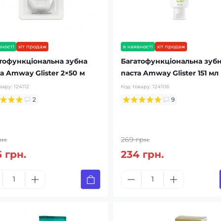
вності
хіт продаж
в наявності
хіт продаж
тофункціональна зубна
Багатофункціональна зуб
а Amway Glister 2×50 м
паста Amway Glister 151 мл
вару:
124112
Код товару:
124106
2
9
рн.
269 грн.
 грн.
234 грн.