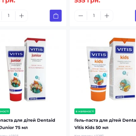
 грн.
555 грн.
вності
в наявності
-паста для дітей Dentaid
Гель-паста для дітей Denta
 Junior 75 мл
Vitis Kids 50 мл
вару:
40303
Код товару:
40297