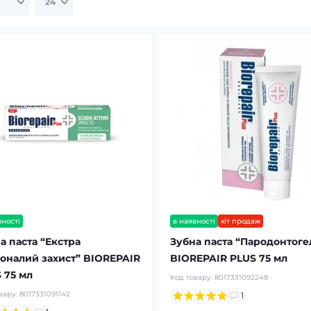
вності
в наявності
хіт продаж
а паста “Екстра
Зубна паста “Пародонтоге
оналий захист” BIOREPAIR
BIOREPAIR PLUS 75 мл
 75 мл
Код товару:
8017331092248
вару:
8017331091142
1