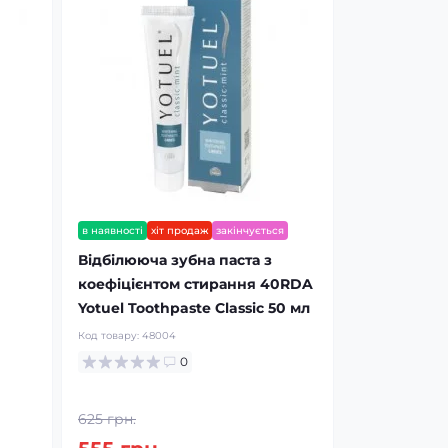
в наявності
хіт продаж
закінчується
Відбілююча зубна паста з
коефіцієнтом стирання 40RDA
Yotuel Toothpaste Classic 50 мл
Код товару:
48004
0
625 грн.