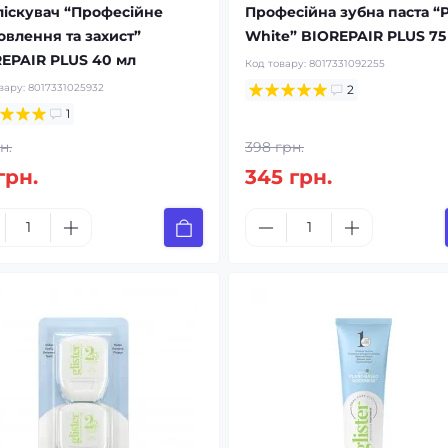
іскувач “Професійне
Професійна зубна паста “
овлення та захист”
White” BIOREPAIR PLUS 75
EPAIR PLUS 40 мл
Код товару:
8017331092255
вару:
8017331025932
2
1
н.
398 грн.
грн.
345 грн.