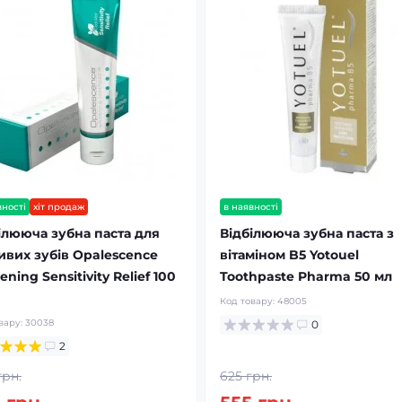
вності
хіт продаж
в наявності
ілююча зубна паста для
Відбілююча зубна паста з
ивих зубів Opalescence
вітаміном B5 Yotouel
ening Sensitivity Relief 100
Toothpaste Pharma 50 мл
Код товару:
48005
вару:
30038
0
2
грн.
625 грн.