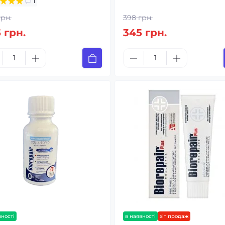
1
грн.
398 грн.
 грн.
345 грн.
вності
в наявності
хіт продаж