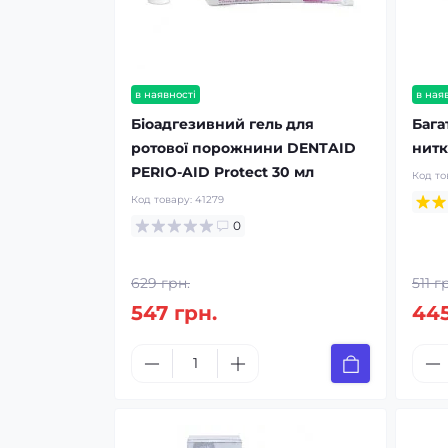
в наявності
в ная
Біоадгезивний гель для
Бага
ротової порожнини DENTAID
нитк
PERIO-AID Protect 30 мл
Код то
Код товару:
41279
0
629 грн.
511 г
547 грн.
445