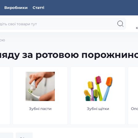
Виробники
Статті
к
ною
ляду за ротовою порожнин
Зубні пасти
Зубні щітки
Опо