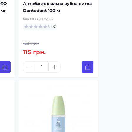
PRO
Антибактеріальна зубна нитка
 мл
Dontodent 100 м
Код товару:
3707112
0
163 грн.
115 грн.