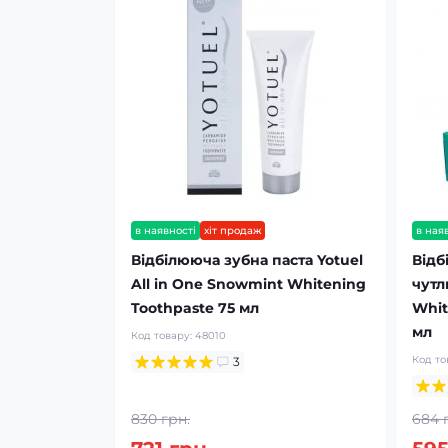
в наявності
хіт продаж
в ная
Відбілююча зубна паста Yotuel
Відб
All in One Snowmint Whitening
чутл
Toothpaste 75 мл
Whit
мл
Код товару:
48010
Код то
3
830 грн.
684 