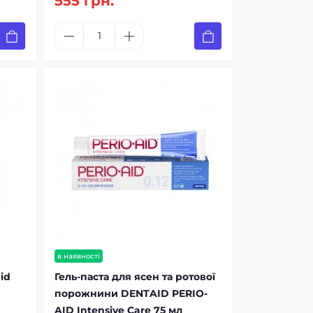
555 грн.
в наявності
id
Гель-паста для ясен та ротової
порожнини DENTAID PERIO-
AID Intensive Care 75 мл