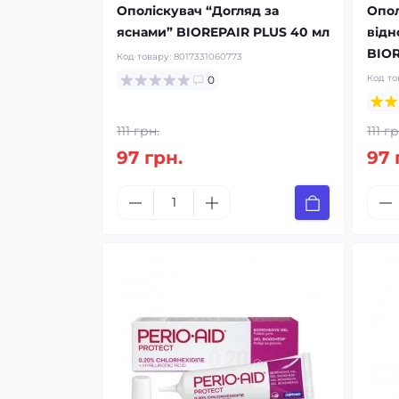
Ополіскувач “Догляд за
Опол
яснами” BIOREPAIR PLUS 40 мл
відн
BIOR
Код товару:
8017331060773
Код то
0
111 грн.
111 гр
97 грн.
97 