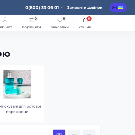
0(800) 33 06 01
Замовити дзвінок
0
0
0
абінет
порівняти
закладки
кошик
ою
ліскувачі для ротової
порожнини