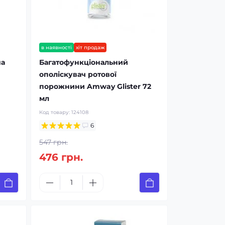
в наявності
хіт продаж
на
Багатофункціональний
ополіскувач ротової
порожнини Amway Glister 72
мл
Код товару:
124108
6
547 грн.
476 грн.