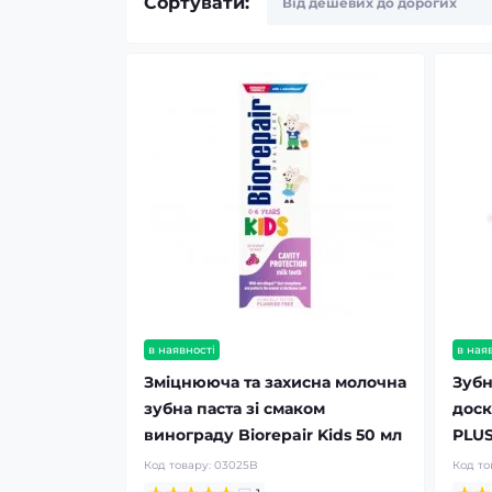
Сортувати:
в наявності
в ная
Зміцнююча та захисна молочна
Зубн
зубна паста зі смаком
доск
винограду Biorepair Kids 50 мл
PLUS
Код товару:
03025B
Код то