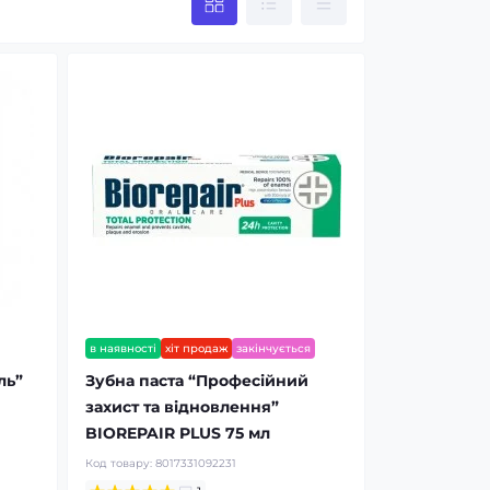
в наявності
хіт продаж
закінчується
ль”
Зубна паста “Професійний
захист та відновлення”
BIOREPAIR PLUS 75 мл
Код товару:
8017331092231