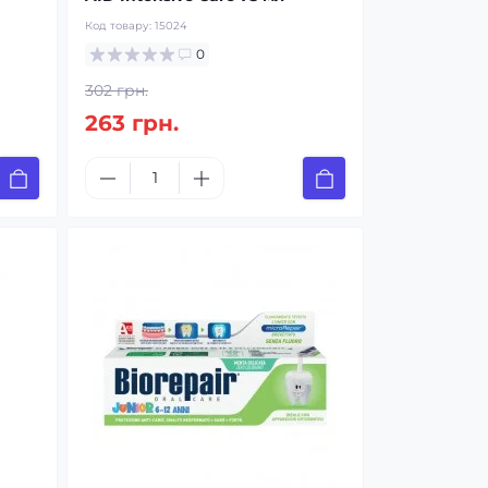
Код товару:
15024
0
302 грн.
263 грн.