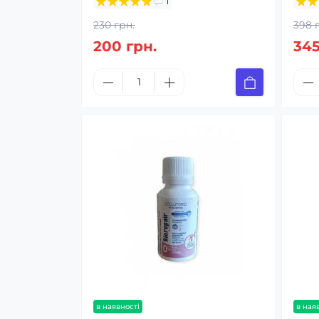
1
230 грн.
398 
200 грн.
345
в наявності
в ная