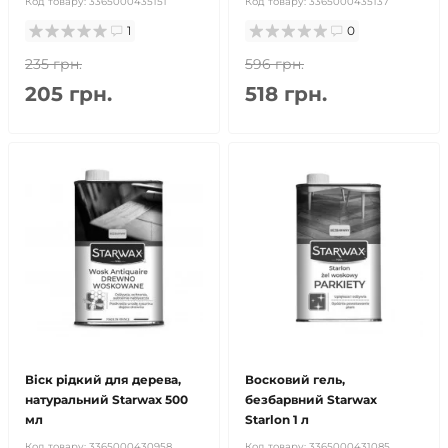
Код товару:
3365000435151
Код товару:
3365000435137
1
0
235 грн.
596 грн.
205 грн.
518 грн.
Віск рідкий для дерева,
Восковий гель,
натуральний Starwax 500
безбарвний Starwax
мл
Starlon 1 л
Код товару:
3365000430958
Код товару:
3365000431085