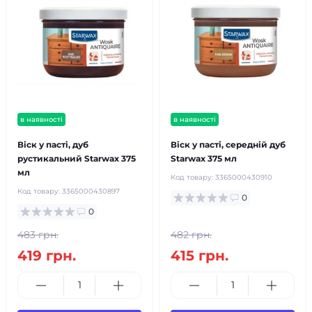
в наявності
в наявності
Віск у пасті, дуб
Віск у пасті, середній дуб
рустикальний Starwax 375
Starwax 375 мл
мл
Код товару:
3365000430910
Код товару:
3365000430897
0
0
483 грн.
482 грн.
419 грн.
415 грн.