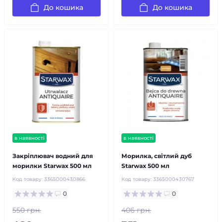
До кошика
До кошика
в наявності
в наявності
Закріплювач водний для
Морилка, світлий дуб
морилки Starwax 500 мл
Starwax 500 мл
Код товару:
3365000430866
Код товару:
3365000430767
0
0
550 грн.
406 грн.