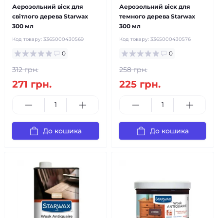
Аерозольний віск для
Аерозольний віск для
світлого дерева Starwax
темного дерева Starwax
300 мл
300 мл
Код товару:
3365000430569
Код товару:
3365000430576
0
0
312 грн.
258 грн.
271 грн.
225 грн.
До кошика
До кошика