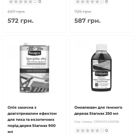
0
0
657 грн.
725 грн.
572 грн.
587 грн.
Олія захисна з
Оновлювач для темного
довготривалим ефектом
дерева Starwax 250 мл
для тика та екзотичних
Код товару:
3365000436066
порід дерев Starwax 900
0
мл