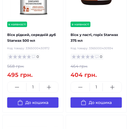
в наявності
в наявності
Віск рідкий, середній дуб
Віск у пасті, горіх Starwax
Starwax 500 мл
375 мл
Код товару:
3365000430972
Код товару:
3365000430934
0
0
568 грн.
464 грн.
495 грн.
404 грн.
До кошика
До кошика