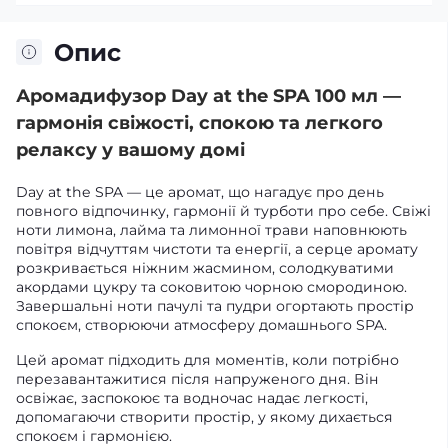
Опис
Аромадифузор Day at the SPA 100 мл —
гармонія свіжості, спокою та легкого
релаксу у вашому домі
Day at the SPA — це аромат, що нагадує про день
повного відпочинку, гармонії й турботи про себе. Свіжі
ноти лимона, лайма та лимонної трави наповнюють
повітря відчуттям чистоти та енергії, а серце аромату
розкривається ніжним жасмином, солодкуватими
акордами цукру та соковитою чорною смородиною.
Завершальні ноти пачулі та пудри огортають простір
спокоєм, створюючи атмосферу домашнього SPA.
Цей аромат підходить для моментів, коли потрібно
перезавантажитися після напруженого дня. Він
освіжає, заспокоює та водночас надає легкості,
допомагаючи створити простір, у якому дихається
спокоєм і гармонією.