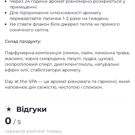
Через 24 години аромат рівномірно розкриється у
приміщенні.
Для підтримання інтенсивності аромату
перевертайте палички 1–2 рази на тиждень.
Не ставте флакон біля джерел тепла чи прямого
сонячного світла.
Склад продукту:
Парфумерна композиція (лимон, лайм, лимонна трава,
жасмин, чорна смородина, пачулі, пудра, цукор),
ізопропіловий спирт, диетиленгліколь, натуральні
ефірні олії, стабілізатори аромату.
Day at the SPA — це аромат рівноваги та гармонії, який
наповнює дім свіжістю, чистотою і спокоєм.
Відгуки
0
/ 5
середній рейтинг товару