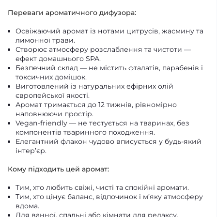
Переваги ароматичного дифузора:
Освіжаючий аромат із нотами цитрусів, жасмину та
лимонної трави.
Створює атмосферу розслаблення та чистоти —
ефект домашнього SPA.
Безпечний склад — не містить фталатів, парабенів і
токсичних домішок.
Виготовлений із натуральних ефірних олій
європейської якості.
Аромат тримається до 12 тижнів, рівномірно
наповнюючи простір.
Vegan-friendly — не тестується на тваринах, без
компонентів тваринного походження.
Елегантний флакон чудово вписується у будь-який
інтер’єр.
Кому підходить цей аромат:
Тим, хто любить свіжі, чисті та спокійні аромати.
Тим, хто цінує баланс, відпочинок і м’яку атмосферу
вдома.
Для ванної, спальні або кімнати для релаксу.