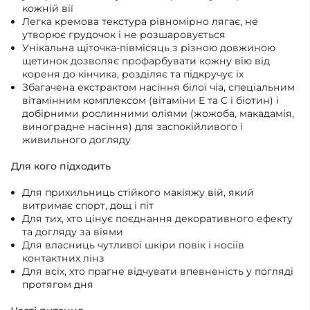
кожній вії
Легка кремова текстура рівномірно лягає, не
утворює грудочок і не розшаровується
Унікальна щіточка-півмісяць з різною довжиною
щетинок дозволяє профарбувати кожну вію від
кореня до кінчика, розділяє та підкручує їх
Збагачена екстрактом насіння білої чіа, спеціальним
вітамінним комплексом (вітаміни E та C і біотин) і
добірними рослинними оліями (жожоба, макадамія,
виноградне насіння) для заспокійливого і
живильного догляду
Для кого підходить
Для прихильниць стійкого макіяжу вій, який
витримає спорт, дощ і піт
Для тих, хто цінує поєднання декоративного ефекту
та догляду за віями
Для власниць чутливої шкіри повік і носіїв
контактних лінз
Для всіх, хто прагне відчувати впевненість у погляді
протягом дня