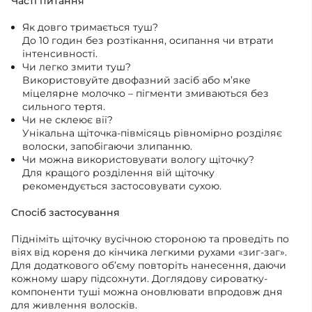
Часті питання
Як довго тримається туш?
До 10 годин без розтікання, осипання чи втрати
інтенсивності.
Чи легко змити туш?
Використовуйте двофазний засіб або м’яке
міцелярне молочко – пігменти змиваються без
сильного тертя.
Чи не склеює вії?
Унікальна щіточка-півмісяць рівномірно розділяє
волоски, запобігаючи злипанню.
Чи можна використовувати вологу щіточку?
Для кращого розділення вій щіточку
рекомендується застосовувати сухою.
Спосіб застосування
Підніміть щіточку вусічною стороною та проведіть по
віях від кореня до кінчика легкими рухами «зиг-заг».
Для додаткового об’єму повторіть нанесення, даючи
кожному шару підсохнути. Доглядову сироватку-
компоненти туші можна оновлювати впродовж дня
для живлення волосків.