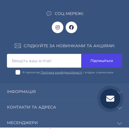
СОЦ МЕРЕЖІ:
СЛІДКУЙТЕ ЗА НОВИНКАМИ ТА АКЦІЯМИ:
Підпишіться
Я прочитав
Політика конфіденційності
і згоден з вимогами
ІНФОРМАЦІЯ
Про нас
КОНТАКТИ ТА АДРЕСА
Інформація про доставку та оплату
Обмін і повернення
info@saleway.org
МЕСЕНДЖЕРИ
Політика конфіденційності