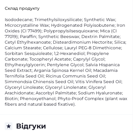
Склад продукту
Isododecane; Trimethylsiloxysilicate; Synthetic Wax;
Microcrystalline Wax; Hydrogenated Polyisobutene; Iron
Oxides (CI 77499); Polypropylsilsesquioxane; Mica (CI
77019); Paraffin; Synthetic Beeswax; Dextrin Palmitate;
Cetyl Ethylhexanoate; Disteardimonium Hectorite; Silica;
Calcium Stearate; Cellulose; Lauryl PEG-8 Dimethicone;
Sorbitan Sesquioleate; 1,2-Hexanediol; Propylene
Carbonate; Tocopheryl Acetate; Caprylyl Glycol;
Ethylhexylglycerin; Pentylene Glycol; Salvia Hispanica
Seed Extract; Argania Spinosa Kernel Oil; Macadamia
Ternifolia Seed Oil; Ricinus Communis Seed Oil;
Simmondsia Chinensis Seed Oil; Vitis Vinifera Seed Oil;
Glyceryl Linoleate; Glyceryl Linolenate; Glyceryl
Arachidonate; Ascorbyl Palmitate; Sodium Hyaluronate;
Biotin; Phenoxyethanol; Phyto-Proof Complex (plant wax
fibers and natural based fixative).
Відгуки