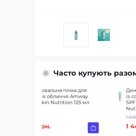
Часто купують разо
інка для
Денний лосьйон для обличчя
я Amway
із сонцезахисним фільтром
ion 125 мл
SPF 30 Amway Artistry Skin
Nutrition 50 мл
1 698 грн.
1 443 грн.