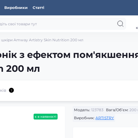
Виробники
Статті
к
кіри Amway Artistry Skin Nutrition 200 мл
онік з ефектом пом'якшенн
on 200 мл
ків
1
Модель:
123783
Вага/Об’єм:
200 
є в наявності
Виробник:
ARTISTRY