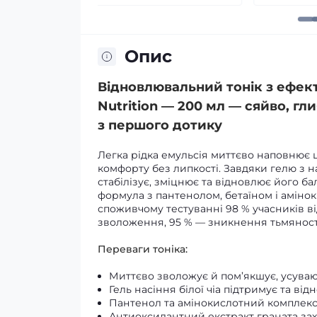
Опис
Відновлювальний тонік з ефек
Nutrition — 200 мл — сяйво, г
з першого дотику
Легка рідка емульсія миттєво наповнює 
комфорту без липкості. Завдяки гелю з н
стабілізує, зміцнює та відновлює його 
формула з пантенолом, бетаїном і аміно
споживчому тестуванні 98 % учасників від
зволоження, 95 % — зникнення тьмяност
Переваги тоніка:
Миттєво зволожує й пом’якшує, усува
Гель насіння білої чіа підтримує та ві
Пантенол та амінокислотний комплекс
Антиоксидантний екстракт граната захи