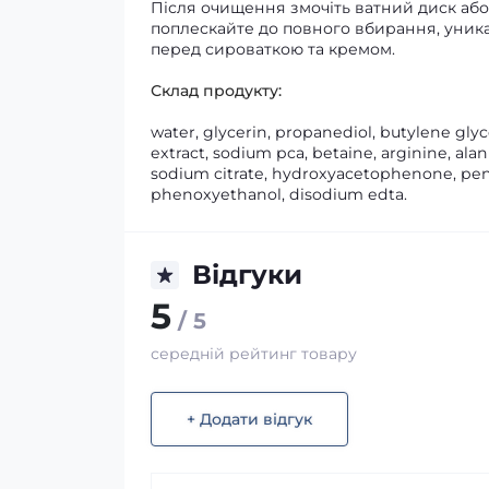
Після очищення змочіть ватний диск або 
поплескайте до повного вбирання, уника
перед сироваткою та кремом.
Склад продукту:
water, glycerin, propanediol, butylene glyc
extract, sodium pca, betaine, arginine, alani
sodium citrate, hydroxyacetophenone, pen
phenoxyethanol, disodium edta.
Відгуки
5
/ 5
середній рейтинг товару
+ Додати відгук