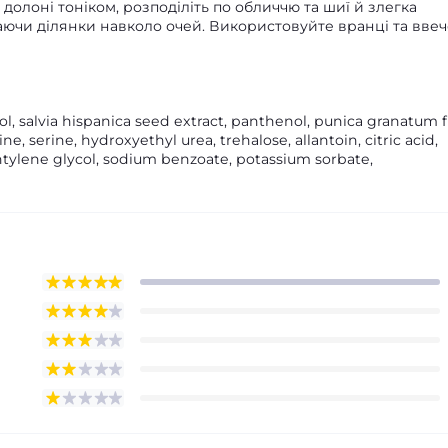
долоні тоніком, розподіліть по обличчю та шиї й злегка
ючи ділянки навколо очей. Використовуйте вранці та ввеч
ol, salvia hispanica seed extract, panthenol, punica granatum f
ne, serine, hydroxyethyl urea, trehalose, allantoin, citric acid,
tylene glycol, sodium benzoate, potassium sorbate,