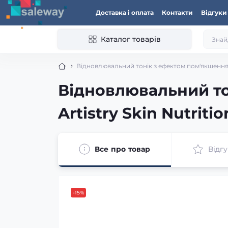
Доставка і оплата
Контакти
Відгуки
Каталог товарів
Відновлювальний тонік з ефектом пом'якшення ш
Відновлювальний т
Artistry Skin Nutriti
Все про товар
Відгу
-15%