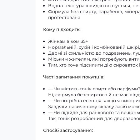
Водна текстура швидко всотується, не 
Формула без спирту, парабенів, мінера
протестована
Кому підходить:
Жінкам віком 35+
Нормальній, сухій і комбінованій шкірі
Дермі зі схильністю до подразнень, л
Міським жителям, які потребують анти
Тим, хто хоче підсилити дію сировато
Часті запитання покупців:
— Чи містить тонік спирт або парфуми
Ні, формула безспиртова й не має відду
— Чи потрібна есенція, якщо я викори
Завдяки насиченому складу засіб може
— Чи підійде для ранкового та вечірнь
Так, тонік розроблений для дворазов
Спосіб застосування: