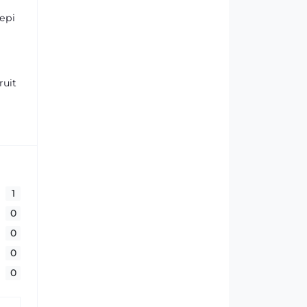
ері
ruit
1
0
0
0
0