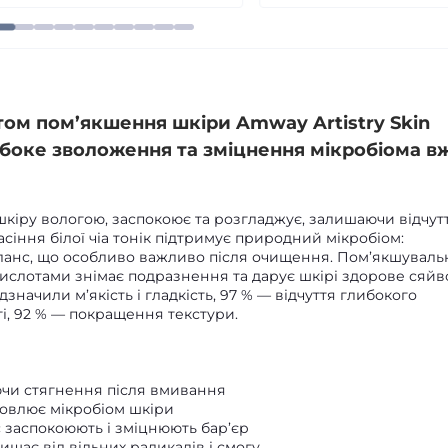
том пом’якшення шкіри Amway Artistry Skin
либоке зволоження та зміцнення мікробіома в
шкіру вологою, заспокоює та розгладжує, залишаючи відчут
асіння білої чіа тонік підтримує природний мікробіом:
баланс, що особливо важливо після очищення. Пом’якшуваль
кислотами знімає подразнення та дарує шкірі здорове сяйво
значили м’якість і гладкість, 97 % — відчуття глибокого
і, 92 % — покращення текстури.
ючи стягнення після вмивання
дновлює мікробіом шкіри
 заспокоюють і зміцнюють бар’єр
щає від вільних радикалів і смогу