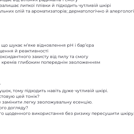
залишає липкої плівки й підходить чутливій шкірі
льних олій та ароматизаторів; дерматологічно й алерголог
, що шукає м’яке відновлення рН і бар’єра
ущення й реактивності
оксидантного захисту від пилу та смогу
к і кремів глибоким попереднім зволоженням
?
шок, тому підходить навіть дуже чутливій шкірі.
стовую цей тонік?
 замінити легку зволожувальну есенцію.
ого догляду?
ого щоденного використання без ризику пересушити шкіру