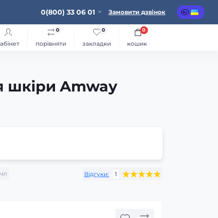
0(800) 33 06 01
Замовити дзвінок
0
0
0
абінет
порівняти
закладки
кошик
я шкіри Amway
мл
Відгуки:
1