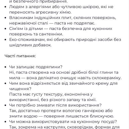
й безпечного прибирання.
Людям з алергіями або чутливою шкірою, які не
переносять агресивну хімію.
Власникам індукційних плит, скляних поверхонь,
нержавіючої сталі — паста не подряпає.
Сім’ям із дітьми — паста безпечна для кухонних
поверхонь та сантехніки.
Еко-споживачам, які обирають природні засоби без
шкідливих добавок.
Часті питання:
Чи залишає подряпини?
Ні, паста створена на основі дрібної білої глини та
мила — вона делікатно очищує навіть склокераміку.
Чим вона відрізняється від звичайного крему для
чищення?
Паста має густу текстуру, економічна у
використанні, без різкого запаху та хімії.
Чи потрібно змивати після використання?
Так, достатньо протерти вологою ганчіркою або
змити водою — поверхня лишається блискучою.
Чи можна використовувати на кухонному посуді?
Так, зокрема на каструлях, сковорідках, формах для