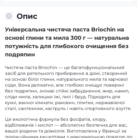
Опис
Універсальна чистяча паста Briochin на
основі глини та мила 300 г — натуральна
потужність для глибокого очищення без
подряпин
Чистяча паста Briochin — це багатофункціональний
засіб для ретельного прибирання в домі, створений
на основі білої глини, натурального мила та харчової
соди. Вона делікатно, але глибоко очищує поверхні
без подряпин, знімає стійкі забруднення, жир, накип,
сліди мила, залишки їжі, пил і бруд. Підходить для
кухні, ванної кімнати, раковин, плитки, нержавіючої
сталі, сантехніки, каструль і навіть спортивного взуття.
Ця екологічна формула без фосфатів, хлору,
відбілювачів і кислот — абсолютно безпечна для вас,
вашої родини та довкілля. Виготовлена у Франції за
традиційними рецептами з максимальною повагою до