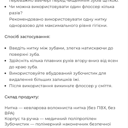
переважно ввечері перед чищенням зубів щіткою.
Чи можна використовувати один флоссер кілька
разів?
Рекомендовано використовувати одну нитку
одноразово для максимального рівня гігієни.
Спосіб застосування:
Введіть нитку між зубами, злегка натискаючи до
поверхні зуба.
Здійсніть кілька плавних рухів вгору-вниз від ясен
до краю зуба.
Використовуйте вбудований зубочистик для
видалення більших залишків їжі.
Після використання викиньте флоссер у сміття.
Склад продукту:
Нитка — кевларова волокниста нитка (без ПВХ, без
BPA)
Корпус та ручка — медичний поліпропілен
Зубочистик — полімерний наконечник безпечної