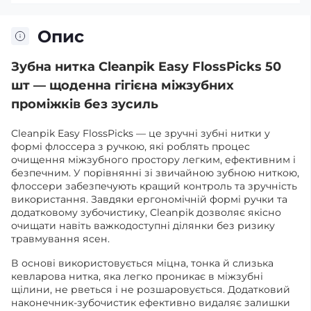
Опис
Зубна нитка Cleanpik Easy FlossPicks 50
шт — щоденна гігієна міжзубних
проміжків без зусиль
Cleanpik Easy FlossPicks — це зручні зубні нитки у
формі флоссера з ручкою, які роблять процес
очищення міжзубного простору легким, ефективним і
безпечним. У порівнянні зі звичайною зубною ниткою,
флоссери забезпечують кращий контроль та зручність
використання. Завдяки ергономічній формі ручки та
додатковому зубочистику, Cleanpik дозволяє якісно
очищати навіть важкодоступні ділянки без ризику
травмування ясен.
В основі використовується міцна, тонка й слизька
кевларова нитка, яка легко проникає в міжзубні
щілини, не рветься і не розшаровується. Додатковий
наконечник-зубочистик ефективно видаляє залишки