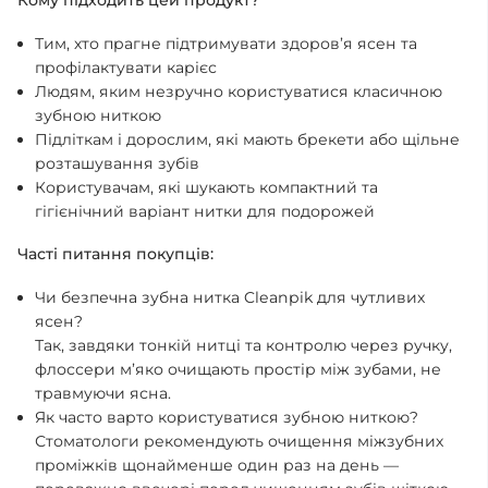
Тим, хто прагне підтримувати здоров’я ясен та
профілактувати карієс
Людям, яким незручно користуватися класичною
зубною ниткою
Підліткам і дорослим, які мають брекети або щільне
розташування зубів
Користувачам, які шукають компактний та
гігієнічний варіант нитки для подорожей
Часті питання покупців:
Чи безпечна зубна нитка Cleanpik для чутливих
ясен?
Так, завдяки тонкій нитці та контролю через ручку,
флоссери м’яко очищають простір між зубами, не
травмуючи ясна.
Як часто варто користуватися зубною ниткою?
Стоматологи рекомендують очищення міжзубних
проміжків щонайменше один раз на день —