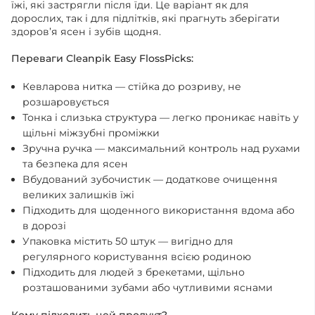
їжі, які застрягли після їди. Це варіант як для
дорослих, так і для підлітків, які прагнуть зберігати
здоров’я ясен і зубів щодня.
Переваги Cleanpik Easy FlossPicks:
Кевларова нитка — стійка до розриву, не
розшаровується
Тонка і слизька структура — легко проникає навіть у
щільні міжзубні проміжки
Зручна ручка — максимальний контроль над рухами
та безпека для ясен
Вбудований зубочистик — додаткове очищення
великих залишків їжі
Підходить для щоденного використання вдома або
в дорозі
Упаковка містить 50 штук — вигідно для
регулярного користування всією родиною
Підходить для людей з брекетами, щільно
розташованими зубами або чутливими яснами
Кому підходить цей продукт?