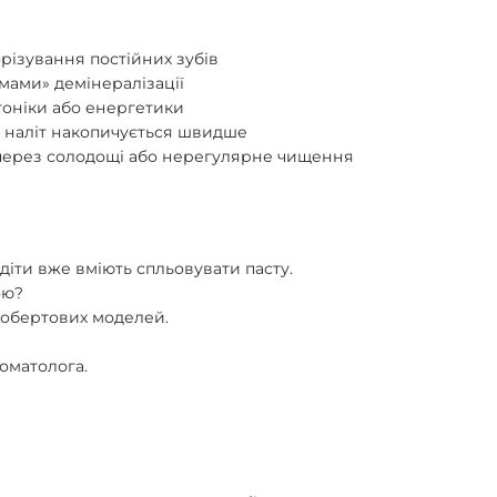
орізування постійних зубів
мами» демінералізації
тоніки або енергетики
е наліт накопичується швидше
 через солодощі або нерегулярне чищення
 діти вже вміють спльовувати пасту.
ою?
і обертових моделей.
томатолога.