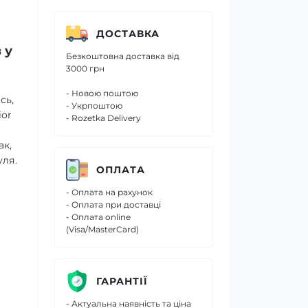
ДОСТАВКА
 у
Безкоштовна доставка від
3000 грн
- Новою поштою
сь,
- Укрпоштою
ior
- Rozetka Delivery
ак,
уля.
ОПЛАТА
- Оплата на рахунок
- Оплата при доставці
- Оплата online
(Visa/MasterCard)
ГАРАНТІЇ
- Актуальна наявність та ціна