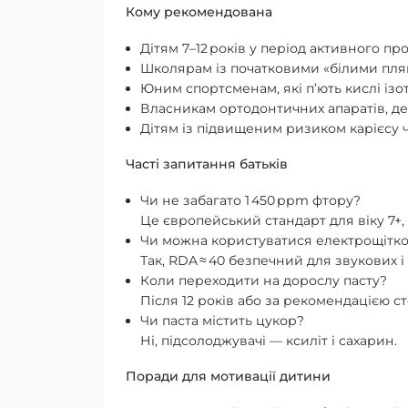
Кому рекомендована
Дітям 7–12 років у період активного пр
Школярам із початковими «білими пля
Юним спортсменам, які п’ють кислі ізо
Власникам ортодонтичних апаратів, д
Дітям із підвищеним ризиком карієсу
Часті запитання батьків
Чи не забагато 1 450 ppm фтору?
Це європейський стандарт для віку 7+,
Чи можна користуватися електрощітк
Так, RDA ≈ 40 безпечний для звукових 
Коли переходити на дорослу пасту?
Після 12 років або за рекомендацією с
Чи паста містить цукор?
Ні, підсолоджувачі — ксиліт і сахарин.
Поради для мотивації дитини