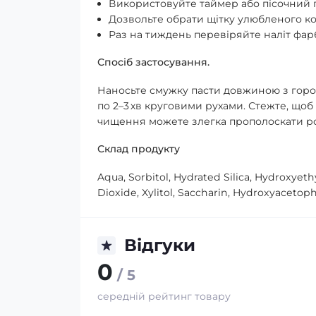
Використовуйте таймер або пісочний г
Дозвольте обрати щітку улюбленого ко
Раз на тиждень перевіряйте наліт фар
Спосіб застосування.
Наносьте смужку пасти довжиною з гороши
по 2–3 хв круговими рухами. Стежте, щоб
чищення можете злегка прополоскати ро
Склад продукту
Aqua, Sorbitol, Hydrated Silica, Hydroxyeth
Dioxide, Xylitol, Saccharin, Hydroxyacetop
Відгуки
0
/ 5
середній рейтинг товару