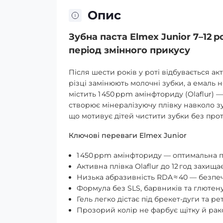
Опис
Зубна паста Elmex Junior 7–12 р
період змінного прикусу
Після шести років у роті відбувається а
різці замінюють молочні зубки, а емаль н
містить 1 450 ppm амінфториду (Olaflur) 
створює мінералізуючу плівку навколо зуб
що мотивує дітей чистити зубки без прот
Ключові переваги Elmex Junior
1 450 ppm амінфториду — оптимальна пі
Активна плівка Olaflur до 12 год захища
Низька абразивність RDA ≈ 40 — безпе
Формула без SLS, барвників та глютену
Гель легко дістає під брекет-дуги та р
Прозорий колір не фарбує щітку й рак