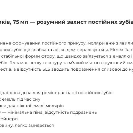
оків, 75 мл — розумний захист постійних зубів
ктивне формування постійного прикусу: моляри вже з’явили
ових зубів ще слабка та легко демінералізується. Elmex Jun
— стабільної форми фтору, що швидко зв’язується з емаллю і
ів. Гель має легку текстуру та м’який м’ятно‑фруктовий см
естів, а відсутність SLS зводить подразнення слизової до н
дліткова доза для ремінералізації постійних зубів
є емаль під час сну
чна для ніжної емалі молярів
 — мінімальна піна, відсутність подразнень
етейнери
овину, легко змивається