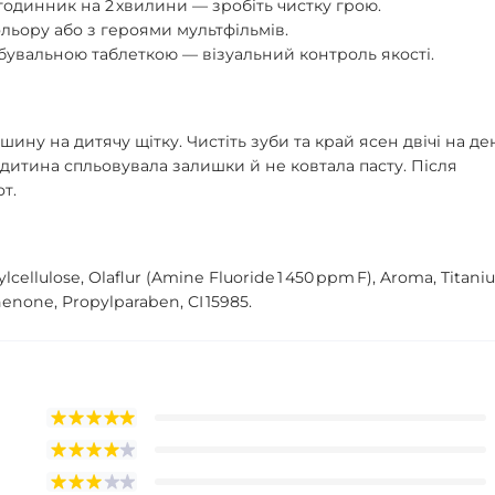
одинник на 2 хвилини — зробіть чистку грою.
льору або з героями мультфільмів.
бувальною таблеткою — візуальний контроль якості.
ну на дитячу щітку. Чистіть зуби та край ясен двічі на де
 дитина спльовувала залишки й не ковтала пасту. Після
т.
ylcellulose, Olaflur (Amine Fluoride 1 450 ppm F), Aroma, Titan
henone, Propylparaben, CI 15985.