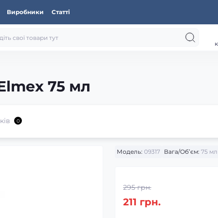
Виробники
Статті
к
Elmex 75 мл
ків
0
Модель:
09317
Вага/Об’єм:
75 мл
295 грн.
211 грн.