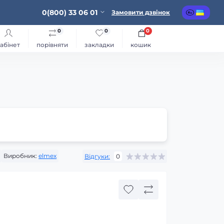
0(800) 33 06 01
Замовити дзвінок
0
0
0
абінет
порівняти
закладки
кошик
Виробник:
elmex
Відгуки:
0