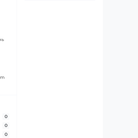
нь
ium
0
0
0