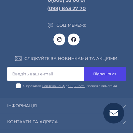
0(800) 33 06 01
(098) 843 27 70
СОЦ МЕРЕЖІ:
СЛІДКУЙТЕ ЗА НОВИНКАМИ ТА АКЦІЯМИ:
Підпишіться
Я прочитав
Політика конфіденційності
і згоден з вимогами
ІНФОРМАЦІЯ
Про нас
КОНТАКТИ ТА АДРЕСА
Інформація про доставку та оплату
Обмін і повернення