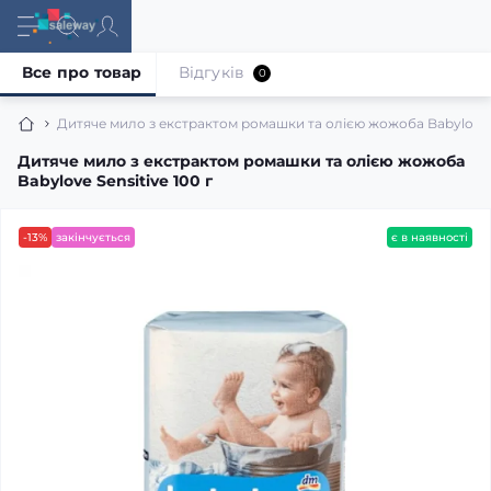
Все про товар
Відгуків
0
Дитяче мило з екстрактом ромашки та олією жожоба Babylove S
Дитяче мило з екстрактом ромашки та олією жожоба
Babylove Sensitive 100 г
-13%
закінчується
є в наявності