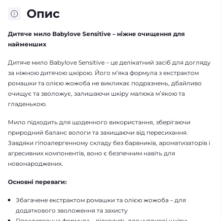
Опис
Дитяче мило Babylove Sensitive – ніжне очищення для
найменших
Дитяче мило Babylove Sensitive – це делікатний засіб для догляду
за ніжною дитячою шкірою. Його м’яка формула з екстрактом
ромашки та олією жожоба не викликає подразнень, дбайливо
очищує та зволожує, залишаючи шкіру малюка м’якою та
гладенькою.
Мило підходить для щоденного використання, зберігаючи
природний баланс вологи та захищаючи від пересихання.
Завдяки гіпоалергенному складу без барвників, ароматизаторів і
агресивних компонентів, воно є безпечним навіть для
новонароджених.
Основні переваги:
Збагачене екстрактом ромашки та олією жожоба – для
додаткового зволоження та захисту
Гіпоалергенна формула – підходить для чутливої шкіри