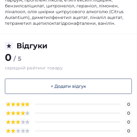
парфум, пропіленгліколь, етилгексилгліцерин,
бензилсаліцилат, цитронелол, гераніол, лімонен,
ліналоол, олія шкірки цитрусового алкоголю (Citrus
Aurantium), диметилфенетил ацетат, ліналіл ацетат,
тетраметил ацетилоктагідронафталени, ванілін.
Відгуки
0
/ 5
середній рейтинг товару
+ Додати відгук
0
0
0
0