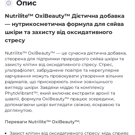
Опис
Nutrilite™ OxiBeauty™ Дієтична добавка
— нутрикосметична формула для сяйва
шкіри та захисту від оксидативного
стресу
Nutrilite™ OxiBeauty™ — це сучасна дієтична добавка,
створена для підтримки природного сяйва шкіри та
захисту клітин від оксидативного стресу. Стрес,
ультрафіолет, забруднене повітря та нерегулярне
харчування можуть провокувати утворення вільних
радикалів, що прискорюють зміни зовнішнього
вигляду шкіри. Завдяки міддю та комплексу
PhytoVibrant™, який включає екстракти аронії та
шавлії, формула OxiBeauty™ працює зсередини,
допомагаючи шкірі виглядати свіжою, яскравою та
доглянутою.
Переваги Nutrilite™ OxiBeauty™:
Захист клітин від оксидативного стресу: мідь сприяє