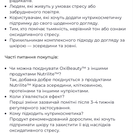
радикалів.
Людям, які живуть у умовах стресу або
забрудненого повітря.
Користувачам, які хочуть додати нутрикосметичну
підтримку до свого щоденного догляду.
Тим, хто помічає тьмяність, нерівний тон або ознаки
оксидативного стресу.
Прихильникам комплексного підходу до догляду за
шкірою — зсередини та зовні.
Часті питання покупців:
Чи можна поєднувати OxiBeauty™ з іншими
продуктами Nutrilite™?
Так, добавка добре поєднується з продуктами
Nutrilite™ Краса зсередини, клітковиною,
протеїнами та іншими нутрієнтами.
Коли з’являється ефект?
Перші зміни зазвичай помітні після 3–4 тижнів
регулярного застосування.
Кому підходить нутрикосметика?
Продукт рекомендований дорослим, які хочуть
підтримати шкіру та захистити її від наслідків
оксидативного стресу.