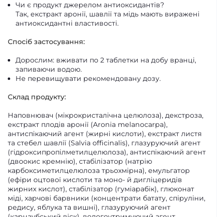
Чи є продукт джерелом антиоксидантів?
Так, екстракт аронії, шавлії та мідь мають виражені
антиоксидантні властивості.
Спосіб застосування:
Дорослим: вживати по 2 таблетки на добу вранці,
запиваючи водою.
Не перевищувати рекомендовану дозу.
Склад продукту:
Наповнювач (мікрокристалічна целюлоза), декстроза,
екстракт плодів аронії (Aronia melanocarpa),
антиспікаючий агент (жирні кислоти), екстракт листя
та стебел шавлії (Salvia officinalis), глазуруючий агент
(гідроксипропілметилцелюлоза), антиспікаючий агент
(двоокис кремнію), стабілізатор (натрію
карбоксиметилцелюлоза трьохмірна), емульгатор
(ефіри оцтової кислоти та моно- й дигліцеридів
жирних кислот), стабілізатор (гуміарабік), глюконат
міді, харчові барвники (концентрати батату, спіруліни,
редису, яблука та вишні), глазуруючий агент
(карнаубський віск), вологоутримуючий агент