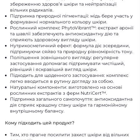
збереженню здоров’я шкіри та нейтралізації
вільних радикалів.
Підтримка природної пігментації: мідь бере участь у
формуванні нормального кольору шкіри.
Рослинний комплекс PhytoVibrant™: екстракт аронії
та шавлії забезпечують антиоксидантну дію та
сприяють здоровому вигляду шкіри.
Нутрикосметичний ефект: формула діє зсередини,
підтримуючи сяйво та природну рівномірність тону.
Поліпшення зовнішнього вигляду: регулярне
застосування допомагає підтримувати чистіший,
рівніший і яскравіший вигляд шкіри.
Підходить для щоденного застосування: комплекс
легко вводиться в рутину догляду за собою.
Натуральні компоненти: виготовлено на основі
рослинних екстрактів з ферм NutriCert™.
Підтримка загального самопочуття: антиоксидантна
дія сприяє кращому стану шкіри та гармонійному
внутрішньому балансу.
Кому підходить цей продукт?
Тим, хто прагне посилити захист шкіри від вільних