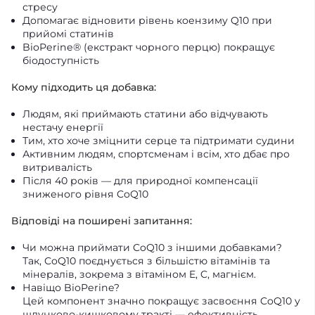
стресу
Допомагає відновити рівень коензиму Q10 при
прийомі статинів
BioPerine® (екстракт чорного перцю) покращує
біодоступність
Кому підходить ця добавка:
Людям, які приймають статини або відчувають
нестачу енергії
Тим, хто хоче зміцнити серце та підтримати судини
Активним людям, спортсменам і всім, хто дбає про
витривалість
Після 40 років — для природної компенсації
зниженого рівня CoQ10
Відповіді на поширені запитання:
Чи можна приймати CoQ10 з іншими добавками?
Так, CoQ10 поєднується з більшістю вітамінів та
мінералів, зокрема з вітаміном E, C, магнієм.
Навіщо BioPerine?
Цей компонент значно покращує засвоєння CoQ10 у
шлунково-кишковому тракті — ефективність