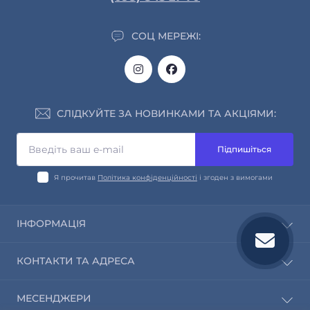
СОЦ МЕРЕЖІ:
СЛІДКУЙТЕ ЗА НОВИНКАМИ ТА АКЦІЯМИ:
Підпишіться
Я прочитав
Політика конфіденційності
і згоден з вимогами
ІНФОРМАЦІЯ
Про нас
КОНТАКТИ ТА АДРЕСА
Інформація про доставку та оплату
Обмін і повернення
info@saleway.org
МЕСЕНДЖЕРИ
Політика конфіденційності