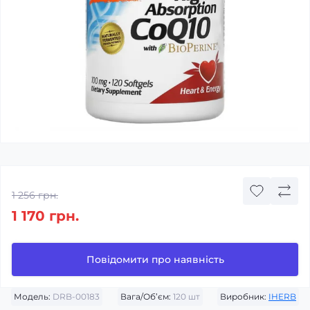
1 256 грн.
1 170 грн.
Повідомити про наявність
Модель:
DRB-00183
Вага/Об’єм:
120 шт
Виробник:
IHERB