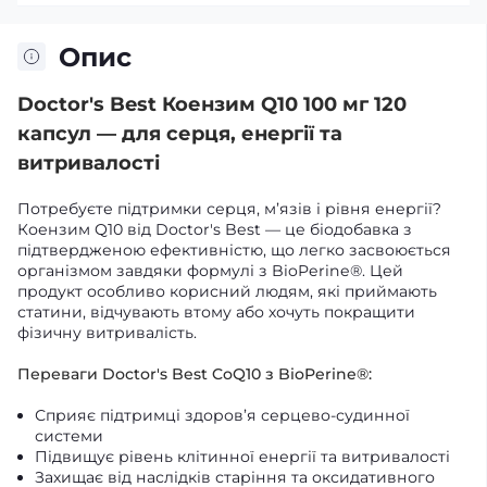
Опис
Doctor's Best Коензим Q10 100 мг 120
капсул — для серця, енергії та
витривалості
Потребуєте підтримки серця, м’язів і рівня енергії?
Коензим Q10 від Doctor's Best — це біодобавка з
підтвердженою ефективністю, що легко засвоюється
організмом завдяки формулі з BioPerine®. Цей
продукт особливо корисний людям, які приймають
статини, відчувають втому або хочуть покращити
фізичну витривалість.
Переваги Doctor's Best CoQ10 з BioPerine®:
Сприяє підтримці здоров’я серцево-судинної
системи
Підвищує рівень клітинної енергії та витривалості
Захищає від наслідків старіння та оксидативного