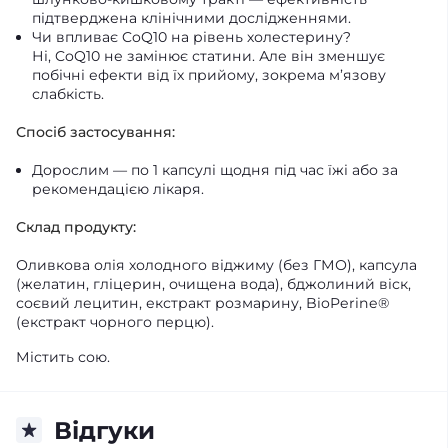
підтверджена клінічними дослідженнями.
Чи впливає CoQ10 на рівень холестерину?
Ні, CoQ10 не замінює статини. Але він зменшує
побічні ефекти від їх прийому, зокрема м’язову
слабкість.
Спосіб застосування:
Дорослим — по 1 капсулі щодня під час їжі або за
рекомендацією лікаря.
Склад продукту:
Оливкова олія холодного віджиму (без ГМО), капсула
(желатин, гліцерин, очищена вода), бджолиний віск,
соєвий лецитин, екстракт розмарину, BioPerine®
(екстракт чорного перцю).
Містить сою.
Відгуки