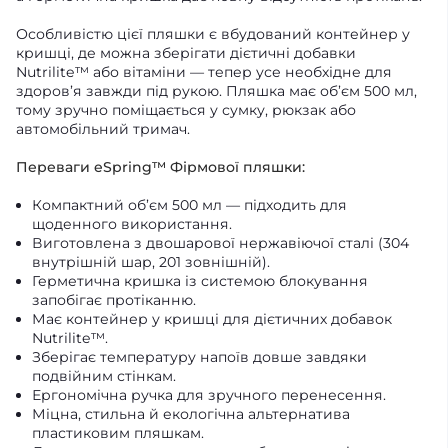
Особливістю цієї пляшки є вбудований контейнер у
кришці, де можна зберігати дієтичні добавки
Nutrilite™ або вітаміни — тепер усе необхідне для
здоров’я завжди під рукою. Пляшка має об’єм 500 мл,
тому зручно поміщається у сумку, рюкзак або
автомобільний тримач.
Переваги eSpring™ Фірмової пляшки:
Компактний об’єм 500 мл — підходить для
щоденного використання.
Виготовлена з двошарової нержавіючої сталі (304
внутрішній шар, 201 зовнішній).
Герметична кришка із системою блокування
запобігає протіканню.
Має контейнер у кришці для дієтичних добавок
Nutrilite™.
Зберігає температуру напоїв довше завдяки
подвійним стінкам.
Ергономічна ручка для зручного перенесення.
Міцна, стильна й екологічна альтернатива
пластиковим пляшкам.