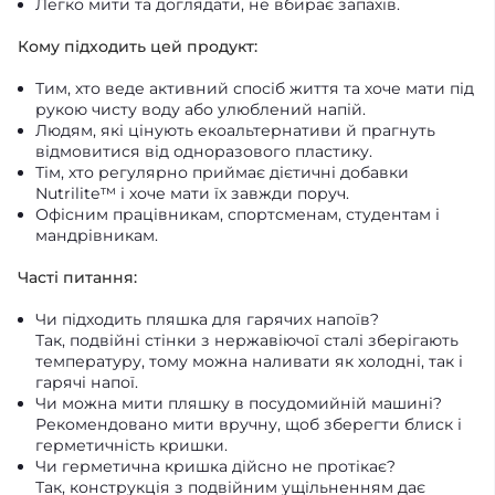
Легко мити та доглядати, не вбирає запахів.
Кому підходить цей продукт:
Тим, хто веде активний спосіб життя та хоче мати під
рукою чисту воду або улюблений напій.
Людям, які цінують екоальтернативи й прагнуть
відмовитися від одноразового пластику.
Тім, хто регулярно приймає дієтичні добавки
Nutrilite™ і хоче мати їх завжди поруч.
Офісним працівникам, спортсменам, студентам і
мандрівникам.
Часті питання:
Чи підходить пляшка для гарячих напоїв?
Так, подвійні стінки з нержавіючої сталі зберігають
температуру, тому можна наливати як холодні, так і
гарячі напої.
Чи можна мити пляшку в посудомийній машині?
Рекомендовано мити вручну, щоб зберегти блиск і
герметичність кришки.
Чи герметична кришка дійсно не протікає?
Так, конструкція з подвійним ущільненням дає