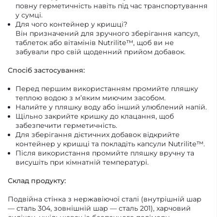
повну герметичність навіть під час транспортування
у сумці.
Для чого контейнер у кришці?
Він призначений для зручного зберігання капсул,
таблеток або вітамінів Nutrilite™, щоб ви не
забували про свій щоденний прийом добавок.
Спосіб застосування:
Перед першим використанням промийте пляшку
теплою водою з м’яким миючим засобом.
Налийте у пляшку воду або інший улюблений напій.
Щільно закрийте кришку до клацання, щоб
забезпечити герметичність.
Для зберігання дієтичних добавок відкрийте
контейнер у кришці та покладіть капсули Nutrilite™.
Після використання промийте пляшку вручну та
висушіть при кімнатній температурі.
Склад продукту:
Подвійна стінка з нержавіючої сталі (внутрішній шар
— сталь 304, зовнішній шар — сталь 201), харчовий