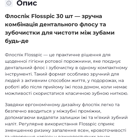
Опис
Флоспік Flosspic 30 шт — зручна
комбінація дентального флосу та
зубочистки для чистоти між зубами
будь-де
Флоспік Flosspic — це практичне рішення для
щоденної гігієни ротової порожнини, яке поєднує
дентальний флос і зубочистку в одному компактному
інструменті. Такий формат особливо зручний для
людей з активним способом життя, у подорожах, на
роботі або після прийому їжі поза домом, коли немає
можливості скористатися класичною зубною ниткою.
Завдяки ергономічному дизайну флоспік легко та
безпечно вводиться у міжзубні проміжки,
допомагаючи видаляти залишки їжі та м’який зубний
наліт. Регулярне використання Flosspic сприяє
зменшенню ризику запалення ясен, кровоточивості
та утворення карієсу у важкодоступних зонах.