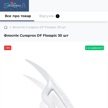
Все про товар
Відгуків
1
Флоспік Curaprox DF Flosspic 30 шт
Флоспік Curaprox DF Flosspic 30 шт
-13%
є в наявності