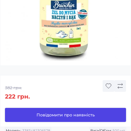
382 грн.
222 грн.
Повідомити про наявність
Модель:
3383482306578
Вага/Об’єм:
500 мл