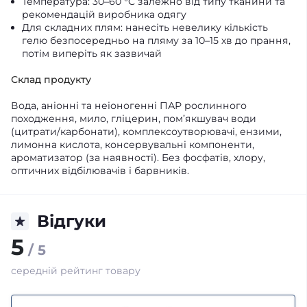
Температура: 30–60 °C залежно від типу тканини та
рекомендацій виробника одягу
Для складних плям: нанесіть невелику кількість
гелю безпосередньо на пляму за 10–15 хв до прання,
потім виперіть як зазвичай
Склад продукту
Вода, аніонні та неіоногенні ПАР рослинного
походження, мило, гліцерин, пом’якшувач води
(цитрати/карбонати), комплексоутворювачі, ензими,
лимонна кислота, консервувальні компоненти,
ароматизатор (за наявності). Без фосфатів, хлору,
оптичних відбілювачів і барвників.
Відгуки
5
/ 5
середній рейтинг товару