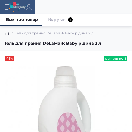
Все про товар
Відгуків
1
Гель для прання DeLaMark Baby рідина 2 л
Гель для прання DeLaMark Baby рідина 2 л
-15%
є в наявності