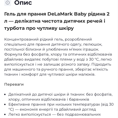
Опис
Гель для прання DeLaMark Baby рідина 2
л — делікатна чистота дитячих речей і
турбота про чутливу шкіру
Концентрований рідкий гель, розроблений
спеціально для прання дитячого одягу, пелюшок,
постільної білизни й улюблених м’яких іграшок.
Формула без фосфатів, хлору та оптичних відбілювачів
дбайливо видаляє побутові плями у воді з 30 °C, легко
виполіскується і не залишає різкого запаху. Підходить
для машинного та ручного прання, зберігає м’якість
тканин і комфорт для чутливої шкіри малюків.
Переваги
Делікатний до дитячої шкіри й тканин: без фосфатів,
хлору, оптичних відбілювачів і барвників
Ефективне прання при низьких температурах (від 30
°C) — економія енергії та дбайливий догляд
Легко виполіскується — без подразнювальних