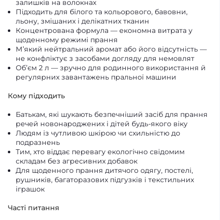
залишків на волокнах
Підходить для білого та кольорового, бавовни,
льону, змішаних і делікатних тканин
Концентрована формула — економна витрата у
щоденному режимі прання
М’який нейтральний аромат або його відсутність —
не конфліктує з засобами догляду для немовлят
Об’єм 2 л — зручно для родинного використання й
регулярних завантажень пральної машини
Кому підходить
Батькам, які шукають безпечніший засіб для прання
речей новонароджених і дітей будь-якого віку
Людям із чутливою шкірою чи схильністю до
подразнень
Тим, хто віддає перевагу екологічно свідомим
складам без агресивних добавок
Для щоденного прання дитячого одягу, постелі,
рушників, багаторазових підгузків і текстильних
іграшок
Часті питання