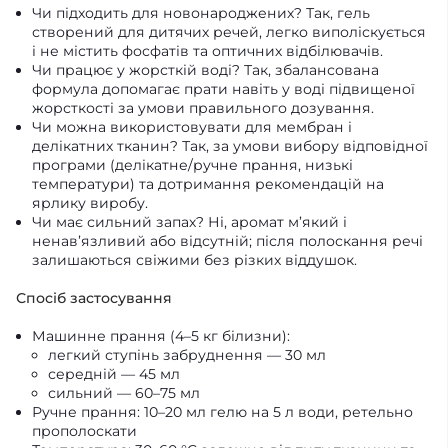
Чи підходить для новонароджених? Так, гель
створений для дитячих речей, легко виполіскується
і не містить фосфатів та оптичних відбілювачів.
Чи працює у жорсткій воді? Так, збалансована
формула допомагає прати навіть у воді підвищеної
жорсткості за умови правильного дозування.
Чи можна використовувати для мембран і
делікатних тканин? Так, за умови вибору відповідної
програми (делікатне/ручне прання, низькі
температури) та дотримання рекомендацій на
ярлику виробу.
Чи має сильний запах? Ні, аромат м’який і
ненав’язливий або відсутній; після полоскання речі
залишаються свіжими без різких віддушок.
Спосіб застосування
Машинне прання (4–5 кг білизни):
легкий ступінь забруднення — 30 мл
середній — 45 мл
сильний — 60–75 мл
Ручне прання: 10–20 мл гелю на 5 л води, ретельно
прополоскати