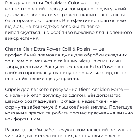
Гель для прання DeLaMark Color 4 л — це
концентрований засіб для кольорового одягу, який
допомагає зберігати яскравість тканин навіть після
багаторазового прання. Він ефективно працює вже
від 30°C, не пошкоджує волокна та легко
виполіскується, що особливо важливо для щоденного
використання.
Chante Clair Extra Power Colli & Polsini — це
професійний плямовивідник для обробки складних
зон: комірів, манжетів та інших місць із сильними
забрудненнями. Завдяки технології Extra Power він
глибоко проникає у тканину та розчиняє жир, піт та
інші стійкі плями ще до прання.
Спрей для легкого прасування Riem Amidon Forte —
фінальний етап догляду за одягом. Він допомагає
швидко розгладжувати складки, надає тканинам
форму та забезпечує більш охайний вигляд. Полегшує
ковзання праски та робить процес прасування значно
комфортнішим.
Разом ці засоби забезпечують комплексний результат:
чистий одяг + ефективне видалення плям + легке