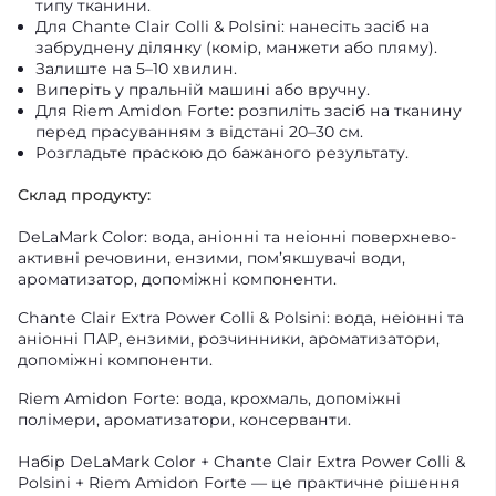
типу тканини.
Для Chante Clair Colli & Polsini: нанесіть засіб на
забруднену ділянку (комір, манжети або пляму).
Залиште на 5–10 хвилин.
Виперіть у пральній машині або вручну.
Для Riem Amidon Forte: розпиліть засіб на тканину
перед прасуванням з відстані 20–30 см.
Розгладьте праскою до бажаного результату.
Склад продукту:
DeLaMark Color: вода, аніонні та неіонні поверхнево-
активні речовини, ензими, пом’якшувачі води,
ароматизатор, допоміжні компоненти.
Chante Clair Extra Power Colli & Polsini: вода, неіонні та
аніонні ПАР, ензими, розчинники, ароматизатори,
допоміжні компоненти.
Riem Amidon Forte: вода, крохмаль, допоміжні
полімери, ароматизатори, консерванти.
Набір DeLaMark Color + Chante Clair Extra Power Colli &
Polsini + Riem Amidon Forte — це практичне рішення