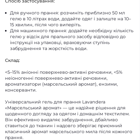
Спосіб застосування:
Для ручного прання: розчиніть приблизно 50 мл
гелю в 10 літрах води, додайте одяг і залиште на 10–
15 хвилин, після чого виперіть.
Для машинного прання: додайте необхідну кількість
гелю у відсік для прального засобу відповідно до
інструкції на упаковці, враховуючи ступінь
забруднення та жорсткість води.
Склад:
<5–15% аніонні поверхнево-активні речовини, <5%
неіоногенні поверхнево-активні речовини,
ароматизатори (марсельський аромат), ензими,
консерванти.
Універсальний гель для прання Lavandera
«Марсельський аромат» — це надійне рішення для
щоденного догляду за одягом і домашнім текстилем.
Він ефективно видаляє забруднення, дбайливо
ставиться до тканин і надовго зберігає приємний
класичний аромат марсельського мила після кожного
прання.