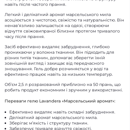
навіть після частого прання.
Легкий і делікатний аромат марсельського мила
асоціюється з чистотою, свіжістю та натуральністю. Він
ненав’язливо залишається на одязі, створюючи
відчуття свіжовипраної білизни протягом тривалого
часу після прання.
Засіб ефективно видаляє забруднення, глибоко
проникаючи у волокна тканини. Він підходить для
різних типів тканин, допомагає зберегти їхній
зовнішній вигляд і захищає від передчасного
зношування. Гель добре розчиняється у воді та
ефективно працює навіть за низьких температур.
Об’єм 2,5 л розрахований приблизно на 50 прань, що
робить продукт економним і зручним у використанні.
Переваги гелю Lavandera «Марсельський аромат»:
Ефективно видаляє навіть складні забруднення.
Делікатний аромат марсельського мила.
Зберігає м’якість і структуру тканин.
Забезпечує тривале відчуття свіжості.