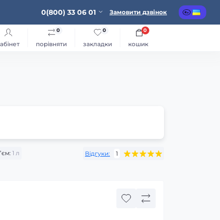
0(800) 33 06 01
Замовити дзвінок
0
0
0
абінет
порівняти
закладки
кошик
л
’єм:
1 л
Відгуки:
1