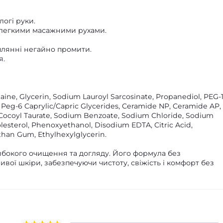
логі руки.
а легкими масажними рухами.
плянні негайно промити.
я.
ine, Glycerin, Sodium Lauroyl Sarcosinate, Propanediol, PEG-
, Peg-6 Caprylic/Capric Glycerides, Ceramide NP, Ceramide AP,
ocoyl Taurate, Sodium Benzoate, Sodium Chloride, Sodium
lesterol, Phenoxyethanol, Disodium EDTA, Citric Acid,
han Gum, Ethylhexylglycerin.
ибокого очищення та догляду. Його формула без
ивої шкіри, забезпечуючи чистоту, свіжість і комфорт без