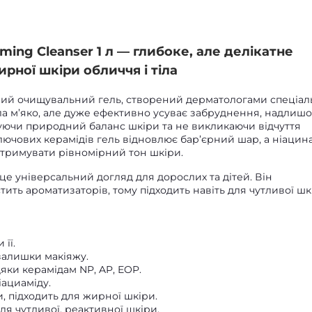
ing Cleanser 1 л — глибоке, але делікатне
рної шкіри обличчя і тіла
ний очищувальний гель, створений дерматологами спеціал
а м’яко, але дуже ефективно усуває забруднення, надлишо
уючи природний баланс шкіри та не викликаючи відчуття
ключових керамідів гель відновлює бар’єрний шар, а ніацин
тримувати рівномірний тон шкіри.
— це універсальний догляд для дорослих та дітей. Він
ить ароматизаторів, тому підходить навіть для чутливої шк
її.
залишки макіяжу.
яки керамідам NP, AP, EOP.
іациаміду.
 підходить для жирної шкіри.
ля чутливої, реактивної шкіри.