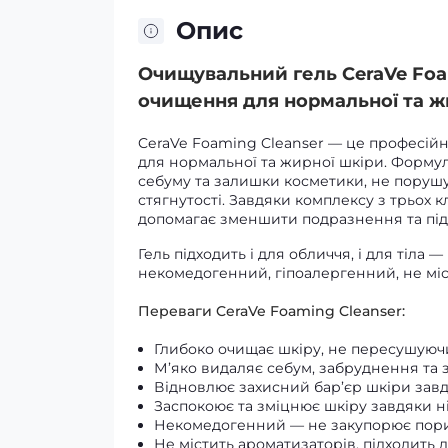
Опис
Очищувальний гель CeraVe Foam
очищення для нормальної та жи
CeraVe Foaming Cleanser — це професій
для нормальної та жирної шкіри. Формул
себуму та залишки косметики, не поруш
стягнутості. Завдяки комплексу з трьох 
допомагає зменшити подразнення та під
Гель підходить і для обличчя, і для тіла 
некомедогенний, гіпоалергенний, не міст
Переваги CeraVe Foaming Cleanser:
Глибоко очищає шкіру, не пересушуючи 
М’яко видаляє себум, забруднення та 
Відновлює захисний бар’єр шкіри завд
Заспокоює та зміцнює шкіру завдяки н
Некомедогенний — не закупорює пори,
Не містить ароматизаторів, підходить д