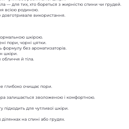
а — для тих, хто бореться з жирністю спини чи грудей.
я всією родиною.
е довготривале використання.
нормальною шкірою.
ні пори, чорні цятки.
ь формулу без ароматизаторів.
н шкіри.
 обличчя й тіла.
але глибоко очищає пори.
кіра залишається зволоженою і комфортною.
у підходить для чутливої шкіри.
 ділянках на спині або грудях.