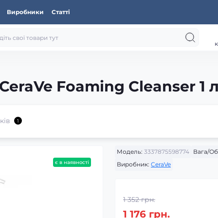
Виробники
Статті
к
л
eraVe Foaming Cleanser 1 
ків
1
Модель:
3337875598774
Вага/Об
є в наявності
Виробник:
CeraVe
1 352 грн.
1 176 грн.