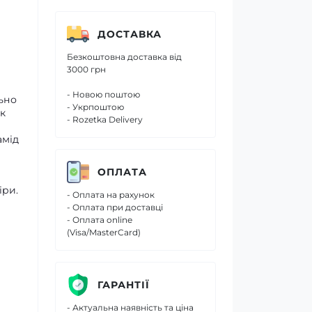
ДОСТАВКА
Безкоштовна доставка від
3000 грн
- Новою поштою
ьно
- Укрпоштою
к
- Rozetka Delivery
амід
ОПЛАТА
іри.
- Оплата на рахунок
- Оплата при доставці
- Оплата online
(Visa/MasterCard)
ГАРАНТІЇ
- Актуальна наявність та ціна