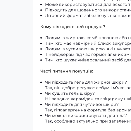
Може використовуватися для всього тіл
Підходить для щоденного використанн
Літровий формат забезпечує економн
Кому підходить цей продукт?
Людям із жирною, комбінованою або 
Тим, хто має надмірний блиск, закупоре
Людям із чутливою шкірою, які шукают
Тінейджерам під час гормональних змі
Тим, хто шукає універсальний засіб для
Часті питання покупців:
Чи підходить гель для жирної шкіри?
Так, він добре регулює себум і м’яко, 
Чи сушить гель шкіру?
Ні, завдяки керамідам та гліцерину ш
Чи підходить для чутливої шкіри?
Так, гіпоалергенна формула без аромат
Чи можна використовувати для тіла?
Так, особливо актуально при запалених