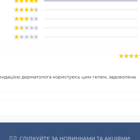
омендацією дерматолога користуюсь цим гелем, задоволена.
СЛІДКУЙТЕ ЗА НОВИНКАМИ ТА АКЦІЯМИ: