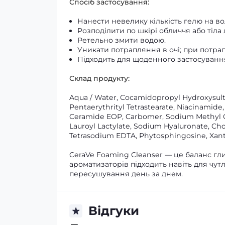
Спосіб застосування:
Нанести невелику кількість гелю на во
Розподілити по шкірі обличчя або тіл
Ретельно змити водою.
Уникати потрапляння в очі; при потра
Підходить для щоденного застосуванн
Склад продукту:
Aqua / Water, Cocamidopropyl Hydroxysulta
Pentaerythrityl Tetrastearate, Niacinamide
Ceramide EOP, Carbomer, Sodium Methyl C
Lauroyl Lactylate, Sodium Hyaluronate, Cho
Tetrasodium EDTA, Phytosphingosine, Xant
CeraVe Foaming Cleanser — це баланс гл
ароматизаторів підходить навіть для чутл
пересушування день за днем.
Відгуки