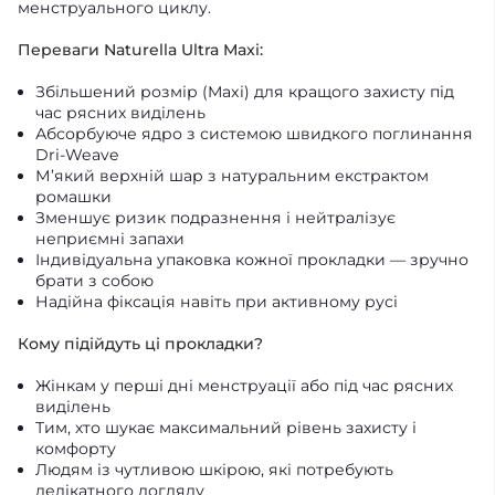
менструального циклу.
Переваги Naturella Ultra Maxi:
Збільшений розмір (Maxi) для кращого захисту під
час рясних виділень
Абсорбуюче ядро з системою швидкого поглинання
Dri-Weave
М’який верхній шар з натуральним екстрактом
ромашки
Зменшує ризик подразнення і нейтралізує
неприємні запахи
Індивідуальна упаковка кожної прокладки — зручно
брати з собою
Надійна фіксація навіть при активному русі
Кому підійдуть ці прокладки?
Жінкам у перші дні менструації або під час рясних
виділень
Тим, хто шукає максимальний рівень захисту і
комфорту
Людям із чутливою шкірою, які потребують
делікатного догляду