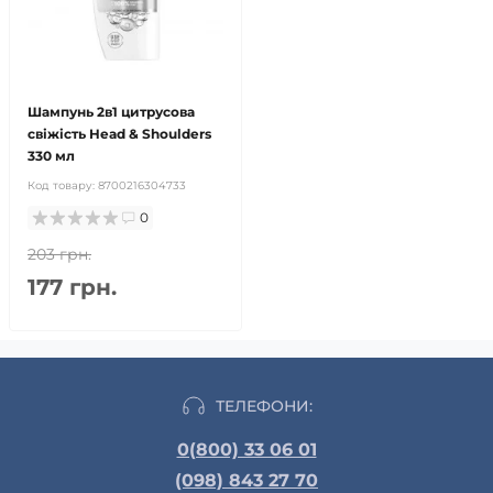
Шампунь 2в1 цитрусова
свіжість Head & Shoulders
330 мл
Код товару:
8700216304733
0
203 грн.
177 грн.
ТЕЛЕФОНИ:
0(800) 33 06 01
(098) 843 27 70