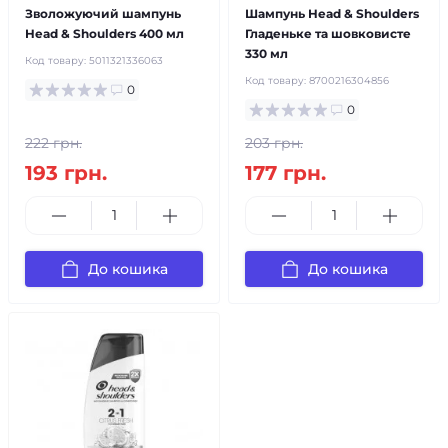
Зволожуючий шампунь
Шампунь Head & Shoulders
Head & Shoulders 400 мл
Гладеньке та шовковисте
330 мл
Код товару:
5011321336063
Код товару:
8700216304856
0
0
222 грн.
203 грн.
193 грн.
177 грн.
До кошика
До кошика