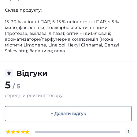
Склад продукту:
15–30 % аніонні ПАР; 5–15 % неіоногенні ПАР; < 5 %
мило; фосфонати; полікарбоксилати; ензими
(протеаза, амілаза, ліпаза); оптичні вибілювачі;
ароматизатори/парфумерна композиція (може
містити Limonene, Linalool, Hexyl Cinnamal, Benzyl
Salicylate); барвники; вода.
Відгуки
5
/ 5
середній рейтинг товару
+ Додати відгук
1