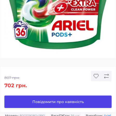
807 грн.
702 грн.
Повідомити про наявність
Модель:
8001090804990
Вага/Об’єм:
36 шт
Виробник:
Ariel