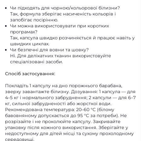
Чи підходять для чорною/кольорової білизни?
Так, формула зберігає насиченість кольорів і
запобігає посірінню.
Чи можна використовувати при коротких
програмах?
Так, капсула швидко розчиняється й працює навіть у
швидких циклах.
Чи безпечні для вовни та шовку?
Ні. Для делікатних тканин використовуйте
спеціалізовані засоби.
Спосіб застосування:
Покладіть 1 капсулу на дно порожнього барабана,
зверху завантажте білизну. Дозування: 1 капсула — для
4–5 кг і нормального забруднення; 2 капсули — для 6–7
кг, сильної забрудненості або жорсткої води.
Рекомендована температура: 20–60 °C (білому
бавовняному допускається до 95 °C за потреби). Не
розрізайте і не проколюйте капсулу. Закривайте
упаковку після кожного використання. Зберігайте у
недоступному для дітей місці та сухому прохолодному
середовищі.