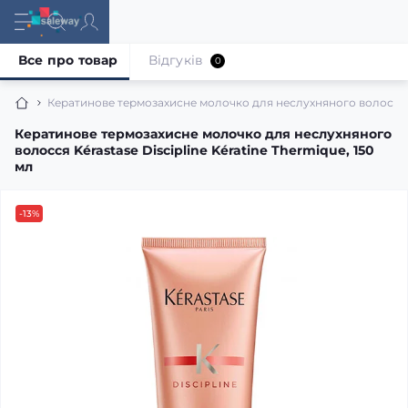
Все про товар
Відгуків
0
Кератинове термозахисне молочко для неслухняного волосся Kér
Кератинове термозахисне молочко для неслухняного
волосся Kérastase Discipline Kératine Thermique, 150
мл
-13%