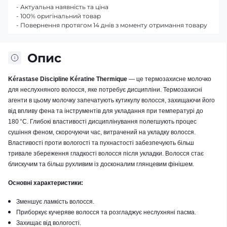
- Актуальна наявність та ціна
- 100% оригінальний товар
- Повернення протягом 14 днів з моменту отримання товару
Опис
Kérastase Discipline Kératine Thermique
— це термозахисне молочко
для неслухняного волосся, яке потребує дисципліни.
Термозахисні
агенти в цьому молочку запечатують кутикулу волосся, захищаючи його
від впливу фена та інструментів для укладання при температурі до
180 °C.
Глибокі властивості дисциплінування полегшують процес
сушіння феном, скорочуючи час, витрачений на укладку волосся.
Властивості проти вологості та пухнастості забезпечують більш
тривале збереження гладкості волосся після укладки.
Волосся стає
блискучим та більш рухливим із досконалим глянцевим фінішем.
Основні характеристики:
Зменшує ламкість волосся.
Приборкує кучеряве волосся та розгладжує неслухняні пасма.
Захищає від вологості.