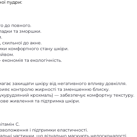
ної пудри:
о до повного.
ладки та зморшки.
.
 схильної до акне.
ки комфортного стану шкіри.
яйвом.
 економія та екологічність.
омагає захищати шкіру від негативного впливу довкілля.
рияє контролю жирності та зменшенню блиску.
курудзяний крохмаль) — забезпечує комфортну текстуру.
кове живлення та підтримка шкіри.
ітамін C.
я зволоження і підтримки еластичності.
альні частинки, що візуально маскують недосконалості.