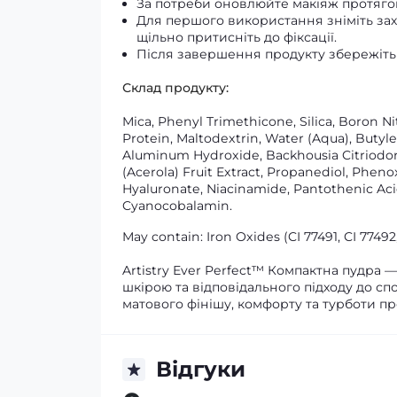
За потреби оновлюйте макіяж протяго
Для першого використання зніміть захи
щільно притисніть до фіксації.
Після завершення продукту збережіть
Склад продукту:
Mica, Phenyl Trimethicone, Silica, Boron N
Protein, Maltodextrin, Water (Aqua), Butyle
Aluminum Hydroxide, Backhousia Citriodora
(Acerola) Fruit Extract, Propanediol, Phen
Hyaluronate, Niacinamide, Pantothenic Acid,
Cyanocobalamin.
May contain: Iron Oxides (CI 77491, CI 77492
Artistry Ever Perfect™ Компактна пудра
шкірою та відповідального підходу до сп
матового фінішу, комфорту та турботи пр
Відгуки