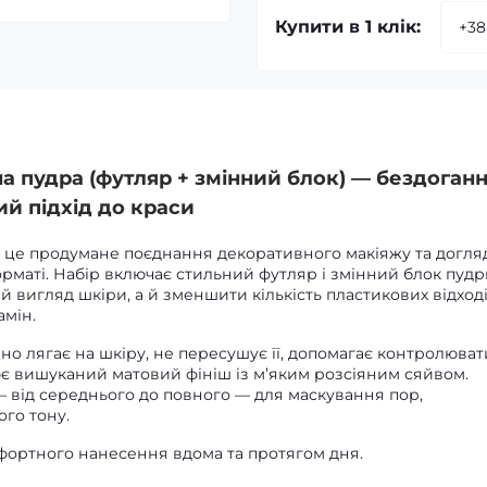
Купити в 1 клік:
на пудра (футляр + змінний блок) — бездоган
ий підхід до краси
 — це продумане поєднання декоративного макіяжу та догля
рматі. Набір включає стильний футляр і змінний блок пудр
 вигляд шкіри, а й зменшити кількість пластикових відході
амін.
но лягає на шкіру, не пересушує її, допомагає контролюват
є вишуканий матовий фініш із м’яким розсіяним сяйвом.
— від середнього до повного — для маскування пор,
ого тону.
омфортного нанесення вдома та протягом дня.