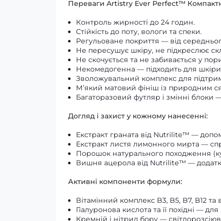
Переваги Artistry Ever Perfect™ Компакт
Контроль жирності до 24 годин.
Стійкість до поту, вологи та спеки.
Регульоване покриття — від середньог
Не пересушує шкіру, не підкреслює ск
Не скочується та не забивається у пори
Некомедогенна — підходить для шкіри,
Зволожувальний комплекс для підтрим
М’який матовий фініш із природним с
Багаторазовий футляр і змінні блоки —
Догляд і захист у кожному нанесенні:
Екстракт граната від Nutrilite™ — доп
Екстракт листя лимонного мирта — сп
Порошок натурального походження (ку
Вишня ацерола від Nutrilite™ — додат
Активні компоненти формули:
Вітамінний комплекс B3, B5, B7, B12 та в
Гіалуронова кислота та її похідні — дл
Кремній і нітрид бору — світлорозсіюв