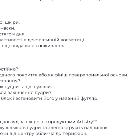
ої шкіри.
 маски.
отягом дня.
ластивості в декоративній косметиці.
 і відповідальне споживання.
остійно?
родного покриття або як фініш поверх тональної основи.
ристання?
к пудри та дві пухівки.
сля закінчення пудри?
 блок і встановити його у наявний футляр.
догляд за шкірою з продуктами Artistry™.
у кількість пудри та злегка струсіть надлишок.
чи від центру обличчя до периферії.