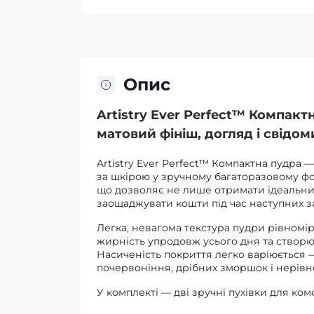
Опис
Artistry Ever Perfect™ Компакт
матовий фініш, догляд і свідом
Artistry Ever Perfect™ Компактна пудра
за шкірою у зручному багаторазовому фо
що дозволяє не лише отримати ідеальний
заощаджувати кошти під час наступних з
Легка, невагома текстура пудри рівномір
жирність упродовж усього дня та створю
Насиченість покриття легко варіюється 
почервоніння, дрібних зморшок і нерівн
У комплекті — дві зручні пухівки для к