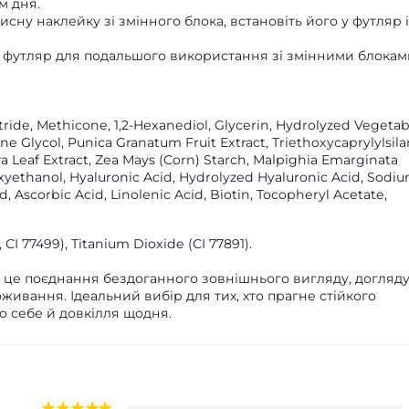
м дня.
сну наклейку зі змінного блока, встановіть його у футляр і
 футляр для подальшого використання зі змінними блокам
itride, Methicone, 1,2-Hexanediol, Glycerin, Hydrolyzed Vegetab
ne Glycol, Punica Granatum Fruit Extract, Triethoxycaprylylsila
 Leaf Extract, Zea Mays (Corn) Starch, Malpighia Emarginata
oxyethanol, Hyaluronic Acid, Hydrolyzed Hyaluronic Acid, Sodi
 Ascorbic Acid, Linolenic Acid, Biotin, Tocopheryl Acetate,
, CI 77499), Titanium Dioxide (CI 77891).
 — це поєднання бездоганного зовнішнього вигляду, догляду
оживання. Ідеальний вибір для тих, хто прагне стійкого
о себе й довкілля щодня.