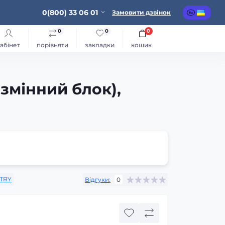
0(800) 33 06 01
Замовити дзвінок
0
0
0
абінет
порівняти
закладки
кошик
 змінний блок),
STRY
Відгуки:
0