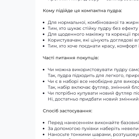
Кому підійде ця компактна пудра:
Для нормальної, комбінованої та жирн
Тим, хто шукає стійку пудру без ефекту
Для щоденного макіяжу та корекції пр
Користувачам, які цінують доглядові в
Тим, хто хоче поєднати красу, комфорт
Часті питання покупців:
Чи можна використовувати пудру сам
Так, пудра підходить для легкого, при
Чи є в наборі все необхідне для вико
Так, набір включає футляр, змінний бло
Чи потрібно купувати новий футляр пі
Ні, достатньо придбати новий змінний
Спосіб застосування:
Перед нанесенням виконайте базовий 
За допомогою пухівки наберіть невелик
Наносьте тонкими шарами, розтушовую