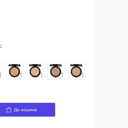
:
До кошика