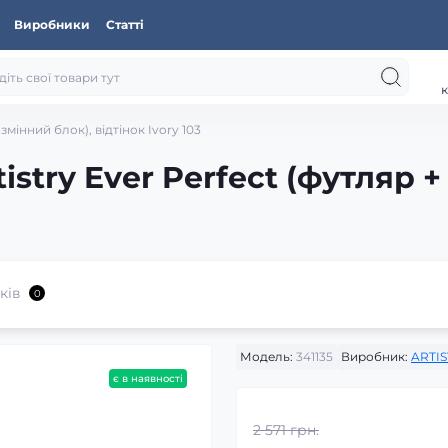
Виробники
Статті
к
змінний блок), відтінок Ivory 103
stry Ever Perfect (футляр +
ків
0
Модель:
341135
Виробник:
ARTI
є в наявності
2 571 грн.