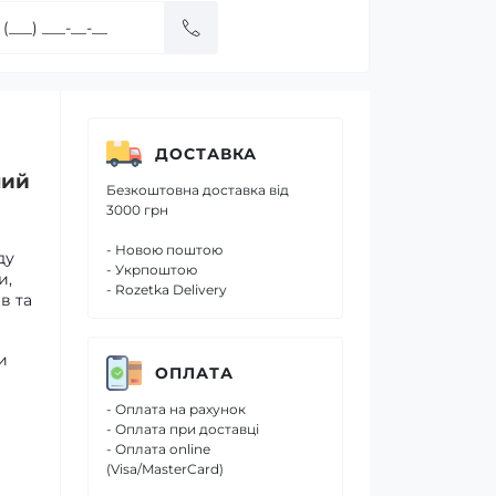
ДОСТАВКА
ний
Безкоштовна доставка від
3000 грн
- Новою поштою
ду
- Укрпоштою
и,
- Rozetka Delivery
в та
и
ОПЛАТА
- Оплата на рахунок
- Оплата при доставці
- Оплата online
(Visa/MasterCard)