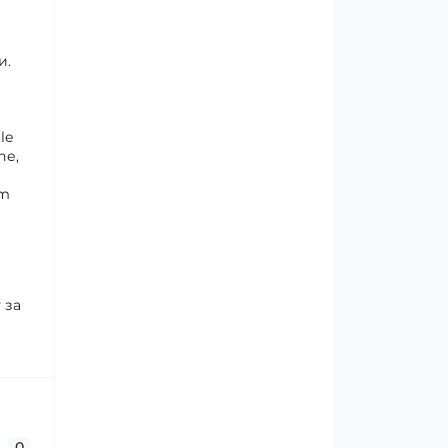
и.
le
ne,
um
 за
0