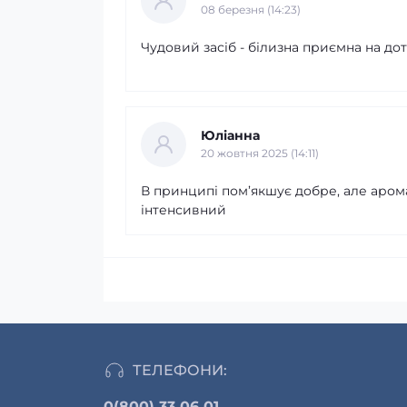
08 березня (14:23)
Чудовий засіб - білизна приємна на дот
Юліанна
20 жовтня 2025 (14:11)
В принципі пом’якшує добре, але аром
інтенсивний
ТЕЛЕФОНИ:
0(800) 33 06 01