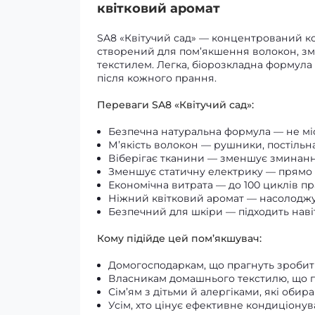
квітковий аромат
SA8 «Квітучий сад» — концентрований к
створений для пом’якшення волокон, з
текстилем. Легка, біорозкладна формула
після кожного прання.
Переваги SA8 «Квітучий сад»:
Безпечна натуральна формула — не міс
М’якість волокон — рушники, постільн
Віберігає тканини — зменшує зминанн
Зменшує статичну електрику — прямо 
Економічна витрата — до 100 циклів пр
Ніжний квітковий аромат — насолодж
Безпечний для шкіри — підходить навіт
Кому підійде цей пом’якшувач:
Домогосподаркам, що прагнуть зробит
Власникам домашнього текстилю, що п
Сім’ям з дітьми й алергіками, які обир
Усім, хто цінує ефективне кондиціонув