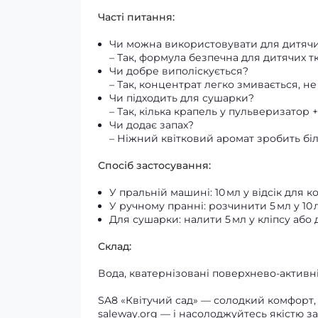
Часті питання:
Чи можна використовувати для дитяч
– Так, формула безпечна для дитячих т
Чи добре виполіскується?
– Так, концентрат легко змивається, не
Чи підходить для сушарки?
– Так, кілька крапель у пульверизатор 
Чи додає запах?
– Ніжний квітковий аромат зробить бі
Спосіб застосування:
У пральній машині: 10 мл у відсік для к
У ручному пранні: розчинити 5 мл у 10 
Для сушарки: налити 5 мл у кліпсу або 
Склад:
Вода, кватернізовані поверхнево-активні 
SA8 «Квітучий сад» — солодкий комфорт, 
saleway.org — і насолоджуйтесь якістю 