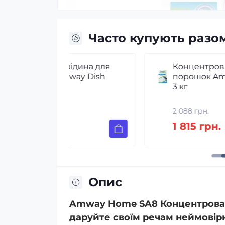
Часто купують разо
дина для
Концентрований пральний
ay Dish
порошок Amway SA8 Premiu
3 кг
2 088 грн.
1 815 грн.
Опис
Amway Home SA8 Концентрован
даруйте своїм речам неймовірну