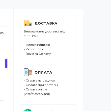
ДОСТАВКА
Безкоштовна доставка від
Спрей попереднього
Концентров
3000 грн
очищення для виведення
для прання
плям Amway Home SA8 400
чорного од
- Новою поштою
мл
SA8 Color 1 
- Укрпоштою
- Rozetka Delivery
508 грн.
849 грн.
442 грн.
738 грн.
ОПЛАТА
- Оплата на рахунок
- Оплата при доставці
- Оплата online
(Visa/MasterCard)
 —