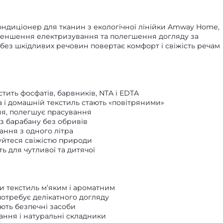
ондиціонер для тканин з екологічної лінійки Amway Home,
меншення електризування та полегшення догляду за
 без шкідливих речовин повертає комфорт і свіжість речам
тить фосфатів, барвників, NTA і EDTA
а і домашній текстиль стають «повітряними»
я, полегшує прасування
з барабану без обривів
ання з одного літра
уйтеся свіжістю природи
ь для чутливої та дитячої
и текстиль м’яким і ароматним
отребує делікатного догляду
ають безпечні засоби
ання і натуральні складники