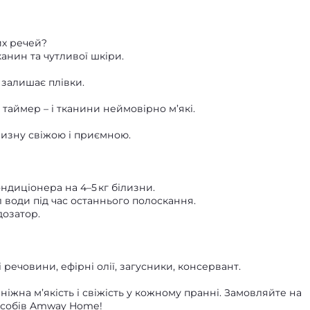
их речей?
канин та чутливої шкіри.
 залишає плівки.
+ таймер – і тканини неймовірно м’які.
лизну свіжою і приємною.
ондиціонера на 4–5 кг білизни.
л води під час останнього полоскання.
дозатор.
речовини, ефірні олії, загусники, консервант.
ніжна м’якість і свіжість у кожному пранні. Замовляйте на
засобів Amway Home!