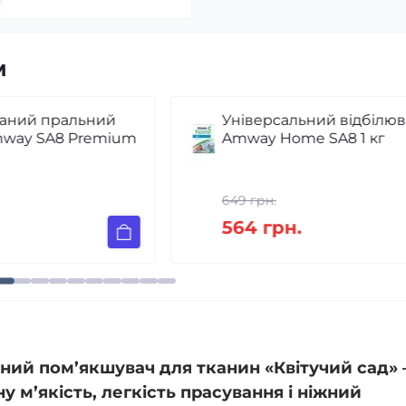
м
Універсальний відбілювач
m
Amway Home SA8 1 кг
649 грн.
564 грн.
ий пом’якшувач для тканин «Квітучий сад»
 м’якість, легкість прасування і ніжний