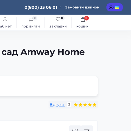
0(800) 33 06 01
Замовити дзвінок
0
0
0
абінет
порівняти
закладки
кошик
й сад Amway Home
Відгуки:
3