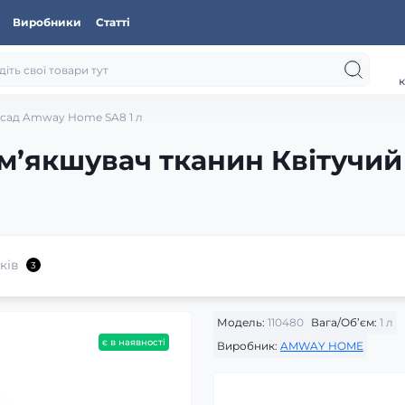
Виробники
Статті
к
 сад Amway Home SA8 1 л
м’якшувач тканин Квітучи
ків
3
Модель:
110480
Вага/Об’єм:
1 л
є в наявності
Виробник:
AMWAY HOME