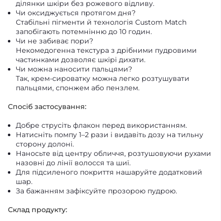
ділянки шкіри без рожевого відливу.
Чи оксиджується протягом дня?
Стабільні пігменти й технологія Custom Match
запобігають потемнінню до 10 годин.
Чи не забиває пори?
Некомедогенна текстура з дрібними пудровими
частинками дозволяє шкірі дихати.
Чи можна наносити пальцями?
Так, крем-сироватку можна легко розтушувати
пальцями, спонжем або пензлем.
Спосіб застосування:
Добре струсіть флакон перед використанням.
Натисніть помпу 1–2 рази і видавіть дозу на тильну
сторону долоні.
Наносьте від центру обличчя, розтушовуючи рухами
назовні до лінії волосся та шиї.
Для підсиленого покриття нашаруйте додатковий
шар.
За бажанням зафіксуйте прозорою пудрою.
Склад продукту: