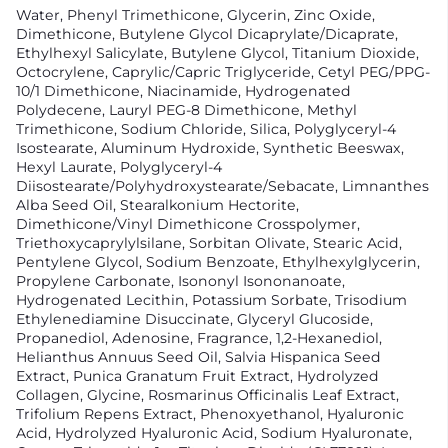
Water, Phenyl Trimethicone, Glycerin, Zinc Oxide,
Dimethicone, Butylene Glycol Dicaprylate/Dicaprate,
Ethylhexyl Salicylate, Butylene Glycol, Titanium Dioxide,
Octocrylene, Caprylic/Capric Triglyceride, Cetyl PEG/PPG-
10/1 Dimethicone, Niacinamide, Hydrogenated
Polydecene, Lauryl PEG-8 Dimethicone, Methyl
Trimethicone, Sodium Chloride, Silica, Polyglyceryl-4
Isostearate, Aluminum Hydroxide, Synthetic Beeswax,
Hexyl Laurate, Polyglyceryl-4
Diisostearate/Polyhydroxystearate/Sebacate, Limnanthes
Alba Seed Oil, Stearalkonium Hectorite,
Dimethicone/Vinyl Dimethicone Crosspolymer,
Triethoxycaprylylsilane, Sorbitan Olivate, Stearic Acid,
Pentylene Glycol, Sodium Benzoate, Ethylhexylglycerin,
Propylene Carbonate, Isononyl Isononanoate,
Hydrogenated Lecithin, Potassium Sorbate, Trisodium
Ethylenediamine Disuccinate, Glyceryl Glucoside,
Propanediol, Adenosine, Fragrance, 1,2-Hexanediol,
Helianthus Annuus Seed Oil, Salvia Hispanica Seed
Extract, Punica Granatum Fruit Extract, Hydrolyzed
Collagen, Glycine, Rosmarinus Officinalis Leaf Extract,
Trifolium Repens Extract, Phenoxyethanol, Hyaluronic
Acid, Hydrolyzed Hyaluronic Acid, Sodium Hyaluronate,