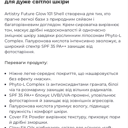
для дуже світлої шкіри
Artistry Future Glow 101 Shell створена для тих, хто
прагне легкої бази з природним сяйвом і
багаторівневим доглядом. Крем-сироватка вирівнює
тон, маскує дрібні недосконалості й одночасно
зміцнює шкіру завдяки рослинним ліпосомам Phyto-L
Complex. Гіалуронова кислота інтенсивно зволожує, а
широкий спектр SPF 35 PA++ захищає від
фотостаріння.
Переваги продукту:
Ніжне легке-середнє покриття, що нашаровується
без ефекту «маски».
Phyto-L Complex із антиоксидантами граната, білої
чіа та розмарину захищає від вільних радикалів.
SPF 35 PA++ блокує UVB/UVA-промені, уповільнює
фотостаріння й захищає від зовнішніх агресорів.
Гіалуронова кислота утримує вологу, підвищує
пружність і комфорт шкіри.
Cover Fit Powder вирівнює текстуру, приховує пори
й дрібні зморшки.
Glow Fit Oils відбивають світло для м’якого «soft-