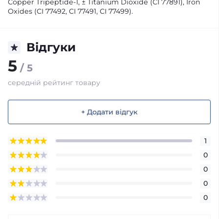
Copper Tripeptide-1, ± Titanium Dioxide (CI 77891), Iron
Oxides (CI 77492, CI 77491, CI 77499).
Відгуки
5
/ 5
середній рейтинг товару
+ Додати відгук
1
0
0
0
0