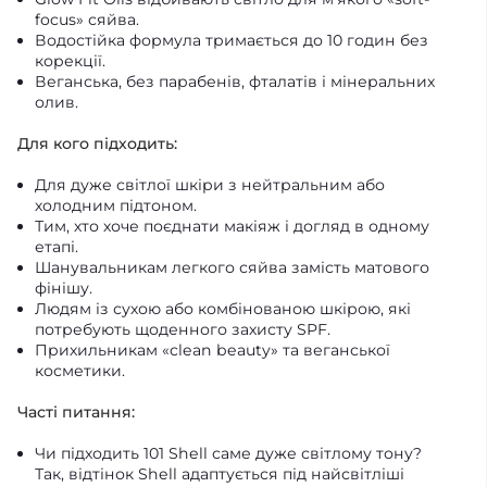
focus» сяйва.
Водостійка формула тримається до 10 годин без
корекції.
Веганська, без парабенів, фталатів і мінеральних
олив.
Для кого підходить:
Для дуже світлої шкіри з нейтральним або
холодним підтоном.
Тим, хто хоче поєднати макіяж і догляд в одному
етапі.
Шанувальникам легкого сяйва замість матового
фінішу.
Людям із сухою або комбінованою шкірою, які
потребують щоденного захисту SPF.
Прихильникам «clean beauty» та веганської
косметики.
Часті питання:
Чи підходить 101 Shell саме дуже світлому тону?
Так, відтінок Shell адаптується під найсвітліші