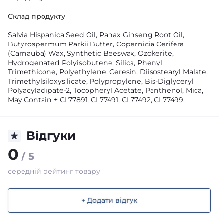
Склад продукту
Salvia Hispanica Seed Oil, Panax Ginseng Root Oil,
Butyrospermum Parkii Butter, Copernicia Cerifera
(Carnauba) Wax, Synthetic Beeswax, Ozokerite,
Hydrogenated Polyisobutene, Silica, Phenyl
Trimethicone, Polyethylene, Ceresin, Diisostearyl Malate,
Trimethylsiloxysilicate, Polypropylene, Bis-Diglyceryl
Polyacyladipate-2, Tocopheryl Acetate, Panthenol, Mica,
May Contain ± CI 77891, CI 77491, CI 77492, CI 77499.
Відгуки
0
/ 5
середній рейтинг товару
+ Додати відгук