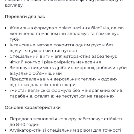
догляду.
Переваги для вас
Живильна формула з олією насіння білої чіа, олією
женьшеню та маслом ши зволожує та пом’якшує
губи
Інтенсивне матове покриття одним рухом без
відчуття сухості чи стягнутості
Спеціальний вигин аплікатора-стіка забезпечує
чіткий контур і рівномірність нанесення
Зменшує видимість дрібних зморшок, роблячи губи
візуально об’ємнішими
Представлена в універсальних теплих нюдових
відтінках для всіх тонів шкіри
«Чиста» веганська формула без мінеральних олив,
парабенів, фталатів; не тестується на тваринах
Основні характеристики
Передова технологія кольору забезпечує стійкість
до 8–10 годин
Аплікатор-стік зі спеціальним зрізом для точності