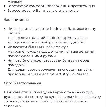
макіяжу
Забезпечує комфорт і зволоження протягом дня
Зареєстровано Веганською спільнотою
Часті питання
Чи підходить Love Note Nude для будь-якого тону
шкіри?
Так, теплий нюдовий відтінок гармонує як із
холодними, так і з нейтральними підтоном.
Як досягти більш м’якого ефекту?
Наносьте помаду подушечками пальців легкими
поплескувальними рухами.
Чи потрібно використовувати бальзам перед
помадою?
Для додаткового зволоження спершу нанесіть
прозорий бальзам для губ Artistry Go Vibrant.
Спосіб застосування
Наносьте стіком помаду на верхню та нижню губу,
рухаючись від центру до куточків. Для чіткого контуру
спочатку окресліть лінію губ, а потім заповніть
середину.