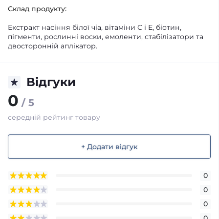
Склад продукту:
Екстракт насіння білої чіа, вітаміни C і E, біотин,
пігменти, рослинні воски, емоленти, стабілізатори та
двосторонній аплікатор.
Відгуки
0
/ 5
середній рейтинг товару
+ Додати відгук
0
0
0
0