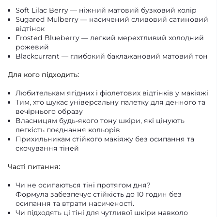
Soft Lilac Berry — ніжний матовий бузковий колір
Sugared Mulberry — насичений сливовий сатиновий
відтінок
Frosted Blueberry — легкий мерехтливий холодний
рожевий
Blackcurrant — глибокий баклажановий матовий тон
Для кого підходить:
Любителькам ягідних і фіолетових відтінків у макіяжі
Тим, хто шукає універсальну палетку для денного та
вечірнього образу
Власницям будь-якого тону шкіри, які цінують
легкість поєднання кольорів
Прихильникам стійкого макіяжу без осипання та
скочування тіней
Часті питання:
Чи не осипаються тіні протягом дня?
Формула забезпечує стійкість до 10 годин без
осипання та втрати насиченості.
Чи підходять ці тіні для чутливої шкіри навколо