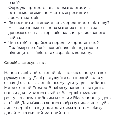
очей?
Формула протестована дерматологами та
офтальмологами, не містить агресивних
ароматизаторів.
Як посилити інтенсивність мерехтливого відтінку?
Наносьте шимер поверх матових відтінків за
допомогою аплікатора або пальця для яскравого
сяйва.
Чи потрібен праймер перед використанням?
Праймер не обов’язковий, але він додатково
підвищить стійкість та яскравість кольору.
Спосіб застосування:
Нанесіть світлий матовий відтінок як основу на всю
рухому повіку. Далі растушуйте сатиновий колір у
складці ока та на зовнішньому кутику для глибини.
Мерехтливий Frosted Blueberry нанесіть на центр
повіки для виразного сяйва. Завершіть макіяж
розтушованим глибоким матовим Blackcurrant уздовж
лінії вій. Для м’якого денного образу використовуйте
лише перші два відтінки; для димчастого макіяжу
додайте насичений матовий тон.