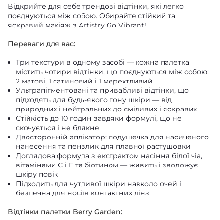
Відкрийте для себе трендові відтінки, які легко
поєднуються між собою. Обирайте стійкий та
яскравий макіяж з Artistry Go Vibrant!
Переваги для вас:
Три текстури в одному засобі — кожна палетка
містить чотири відтінки, що поєднуються між собою:
2 матові, 1 сатиновий і 1 мерехтливий
Ультрапігментовані та привабливі відтінки, що
підходять для будь-якого тону шкіри — від
природних і нейтральних до сміливих і яскравих
Стійкість до 10 годин завдяки формулі, що не
скочується і не блякне
Двосторонній аплікатор: подушечка для насиченого
нанесення та пензлик для плавної растушовки
Доглядова формула з екстрактом насіння білої чіа,
вітамінами C і E та біотином — живить і зволожує
шкіру повік
Підходить для чутливої шкіри навколо очей і
безпечна для носіїв контактних лінз
Відтінки палетки Berry Garden: