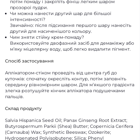
потім помаду і закріпіть фініш легким шаром
прозорої пудри.
Чи можна нанести другий шар для більшої
інтенсивності?
Звичайно: після підсихання першого шару нанесіть
другий для насиченішого кольору.
Чим зняти стійку крем-помаду?
Використовуйте двофазний засіб для демакіяжу або
м’яку міцелярну воду, щоб легко видалити пігмент.
Спосіб застосування
Аплікатором-стіком проведіть від центра губ до
куточків: спочатку окресліть контур, потім заповніть
середину рівномірним шаром. Для м’якшого градієнта
злегка розтушуйте кінчик аплікатора подушечками
пальців.
Склад продукту
Salvia Hispanica Seed Oil; Panax Ginseng Root Extract;
Butyrospermum Parkii (Shea) Butter; Copernicia Cerifera
(Carnauba) Wax; Synthetic Beeswax; Ozokerite;
Hydrogenated Polyisobutene; Silica; Phenyl