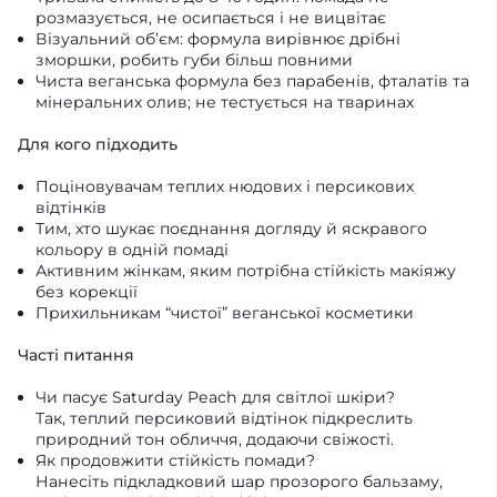
розмазується, не осипається і не вицвітає
Візуальний об’єм: формула вирівнює дрібні
зморшки, робить губи більш повними
Чиста веганська формула без парабенів, фталатів та
мінеральних олив; не тестується на тваринах
Для кого підходить
Поціновувачам теплих нюдових і персикових
відтінків
Тим, хто шукає поєднання догляду й яскравого
кольору в одній помаді
Активним жінкам, яким потрібна стійкість макіяжу
без корекції
Прихильникам “чистої” веганської косметики
Часті питання
Чи пасує Saturday Peach для світлої шкіри?
Так, теплий персиковий відтінок підкреслить
природний тон обличчя, додаючи свіжості.
Як продовжити стійкість помади?
Нанесіть підкладковий шар прозорого бальзаму,