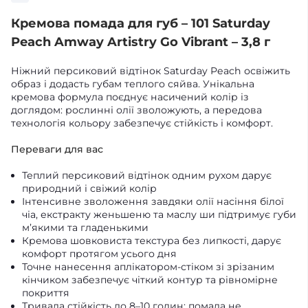
Кремова помада для губ – 101 Saturday
Peach Amway Artistry Go Vibrant – 3,8 г
Ніжний персиковий відтінок Saturday Peach освіжить
образ і додасть губам теплого сяйва. Унікальна
кремова формула поєднує насичений колір із
доглядом: рослинні олії зволожують, а передова
технологія кольору забезпечує стійкість і комфорт.
Переваги для вас
Теплий персиковий відтінок одним рухом дарує
природний і свіжий колір
Інтенсивне зволоження завдяки олії насіння білої
чіа, екстракту женьшеню та маслу ши підтримує губи
м’якими та гладенькими
Кремова шовковиста текстура без липкості, дарує
комфорт протягом усього дня
Точне нанесення аплікатором-стіком зі зрізаним
кінчиком забезпечує чіткий контур та рівномірне
покриття
Тривала стійкість до 8–10 годин: помада не