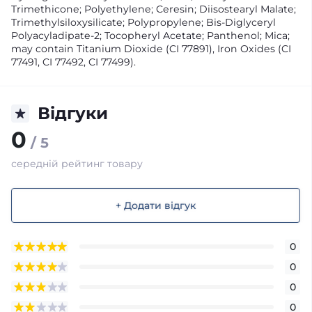
Trimethicone; Polyethylene; Ceresin; Diisostearyl Malate;
Trimethylsiloxysilicate; Polypropylene; Bis-Diglyceryl
Polyacyladipate-2; Tocopheryl Acetate; Panthenol; Mica;
may contain Titanium Dioxide (CI 77891), Iron Oxides (CI
77491, CI 77492, CI 77499).
Відгуки
0
/ 5
середній рейтинг товару
+ Додати відгук
0
0
0
0