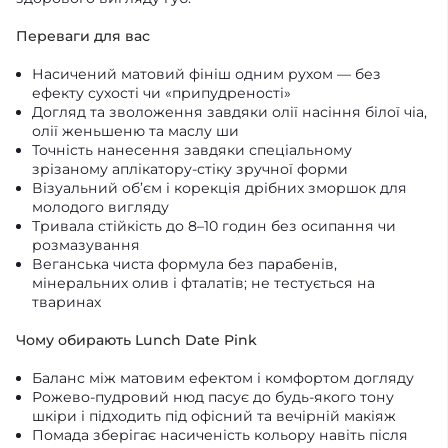
Переваги для вас
Насичений матовий фініш одним рухом — без
ефекту сухості чи «припудреності»
Догляд та зволоження завдяки олії насіння білої чіа,
олії женьшеню та маслу ши
Точність нанесення завдяки спеціальному
зрізаному аплікатору-стіку зручної форми
Візуальний об’єм і корекція дрібних зморшок для
молодого вигляду
Тривала стійкість до 8–10 годин без осипання чи
розмазування
Веганська чиста формула без парабенів,
мінеральних олив і фталатів; не тестується на
тваринах
Чому обирають Lunch Date Pink
Баланс між матовим ефектом і комфортом догляду
Рожево-пудровий нюд пасує до будь-якого тону
шкіри і підходить під офісний та вечірній макіяж
Помада зберігає насиченість кольору навіть після