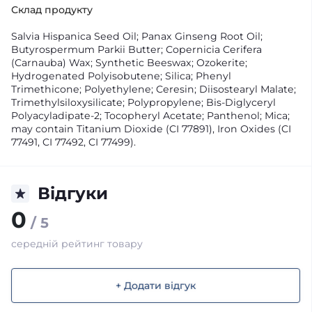
Склад продукту
Salvia Hispanica Seed Oil; Panax Ginseng Root Oil;
Butyrospermum Parkii Butter; Copernicia Cerifera
(Carnauba) Wax; Synthetic Beeswax; Ozokerite;
Hydrogenated Polyisobutene; Silica; Phenyl
Trimethicone; Polyethylene; Ceresin; Diisostearyl Malate;
Trimethylsiloxysilicate; Polypropylene; Bis-Diglyceryl
Polyacyladipate-2; Tocopheryl Acetate; Panthenol; Mica;
may contain Titanium Dioxide (CI 77891), Iron Oxides (CI
77491, CI 77492, CI 77499).
Відгуки
0
/ 5
середній рейтинг товару
+ Додати відгук