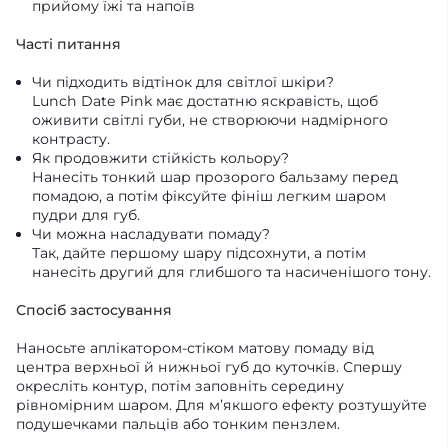
прийому їжі та напоїв
Часті питання
Чи підходить відтінок для світлої шкіри?
Lunch Date Pink має достатню яскравість, щоб
оживити світлі губи, не створюючи надмірного
контрасту.
Як продовжити стійкість кольору?
Нанесіть тонкий шар прозорого бальзаму перед
помадою, а потім фіксуйте фініш легким шаром
пудри для губ.
Чи можна насладувати помаду?
Так, дайте першому шару підсохнути, а потім
нанесіть другий для глибшого та насиченішого тону.
Спосіб застосування
Наносьте аплікатором-стіком матову помаду від
центра верхньої й нижньої губ до куточків. Спершу
окресліть контур, потім заповніть середину
рівномірним шаром. Для м’якшого ефекту розтушуйте
подушечками пальців або тонким пензлем.