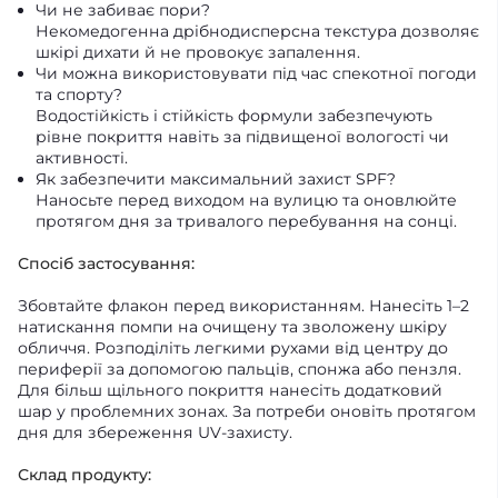
Чи не забиває пори?
Некомедогенна дрібнодисперсна текстура дозволяє
шкірі дихати й не провокує запалення.
Чи можна використовувати під час спекотної погоди
та спорту?
Водостійкість і стійкість формули забезпечують
рівне покриття навіть за підвищеної вологості чи
активності.
Як забезпечити максимальний захист SPF?
Наносьте перед виходом на вулицю та оновлюйте
протягом дня за тривалого перебування на сонці.
Спосіб застосування:
Збовтайте флакон перед використанням. Нанесіть 1–2
натискання помпи на очищену та зволожену шкіру
обличчя. Розподіліть легкими рухами від центру до
периферії за допомогою пальців, спонжа або пензля.
Для більш щільного покриття нанесіть додатковий
шар у проблемних зонах. За потреби оновіть протягом
дня для збереження UV-захисту.
Склад продукту: