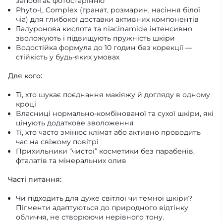
запобігає фотостарінню
Phyto-L Complex (гранат, розмарин, насіння білої
чіа) для глибокої доставки активних компонентів
Гіалуронова кислота та niacinamide інтенсивно
зволожують і підвищують пружність шкіри
Водостійка формула до 10 годин без корекції —
стійкість у будь-яких умовах
Для кого:
Ті, хто шукає поєднання макіяжу й догляду в одному
кроці
Власниці нормально-комбінованої та сухої шкіри, які
цінують додаткове зволоження
Ті, хто часто змінює клімат або активно проводить
час на свіжому повітрі
Прихильники “чистої” косметики без парабенів,
фталатів та мінеральних олив
Часті питання:
Чи підходить для дуже світлої чи темної шкіри?
Пігменти адаптуються до природного відтінку
обличчя, не створюючи нерівного тону.