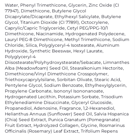
Water, Phenyl Trimethicone, Glycerin, Zinc Oxide (CI
77947), Dimethicone, Butylene Glycol
Dicaprylate/Dicaprate, Ethylhexyl Salicylate, Butylene
Glycol, Titanium Dioxide (CI 77891), Octocrylene,
Caprylic/Capric Triglyceride, Cetyl PEG/PPG-10/1
Dimethicone, Niacinamide, Hydrogenated Polydecene,
Lauryl PEG-8 Dimethicone, Methyl Trimethicone, Sodium
Chloride, Silica, Polyglyceryl-4 Isostearate, Aluminum
Hydroxide, Synthetic Beeswax, Hexyl Laurate,
Polyglyceryl-4
Diisostearate/Polyhydroxystearate/Sebacate, Limnanthes
Alba (Meadowfoam) Seed Oil, Stearalkonium Hectorite,
Dimethicone/Vinyl Dimethicone Crosspolymer,
Triethoxycaprylylsilane, Sorbitan Olivate, Stearic Acid,
Pentylene Glycol, Sodium Benzoate, Ethylhexylglycerin,
Propylene Carbonate, Isononyl Isononanoate,
Hydrogenated Lecithin, Potassium Sorbate, Trisodium
Ethylenediamine Disuccinate, Glyceryl Glucoside,
Propanediol, Adenosine, Fragrance, 1,2-Hexanediol,
Helianthus Annuus (Sunflower) Seed Oil, Salvia Hispanica
(Chia) Seed Extract, Punica Granatum (Pomegranate)
Fruit Extract, Hydrolyzed Collagen, Glycine, Rosmarinus
Officinalis (Rosemary) Leaf Extract, Trifolium Repens