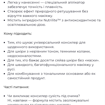
Легка у нанесенні — спеціальний аплікатор
забезпечує точність і плавність.
Створює ефект природного ретушування без
відчуття важкого макіяжу.
Містить інгредієнти Nutrilite™ з антиоксидантною та
освітлювальною дією.
Кому підходить:
Тим, хто шукає універсальний консилер для
щоденного використання.
Для шкіри з нерівним тоном, темними колами,
недосконалостями.
Для тих, хто бажає досягти сяйва шкіри без «маски».
Для швидкого, багатофункціонального макіяжу у
русі.
Для комбінування з тональними основами або як
самостійний продукт.
Часті питання:
Чи викликає консилер сухість під очима?
Ні, навпаки — формула містить зволожувальні
компоненти та гіалуронову кислоту.