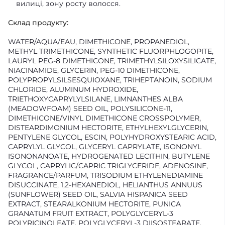
вилиці, зону росту волосся.
Склад продукту:
WATER/AQUA/EAU, DIMETHICONE, PROPANEDIOL,
METHYL TRIMETHICONE, SYNTHETIC FLUORPHLOGOPITE,
LAURYL PEG-8 DIMETHICONE, TRIMETHYLSILOXYSILICATE,
NIACINAMIDE, GLYCERIN, PEG-10 DIMETHICONE,
POLYPROPYLSILSESQUIOXANE, TRIHEPTANOIN, SODIUM
CHLORIDE, ALUMINUM HYDROXIDE,
TRIETHOXYCAPRYLYLSILANE, LIMNANTHES ALBA
(MEADOWFOAM) SEED OIL, POLYSILICONE-11,
DIMETHICONE/VINYL DIMETHICONE CROSSPOLYMER,
DISTEARDIMONIUM HECTORITE, ETHYLHEXYLGLYCERIN,
PENTYLENE GLYCOL, ESCIN, POLYHYDROXYSTEARIC ACID,
CAPRYLYL GLYCOL, GLYCERYL CAPRYLATE, ISONONYL
ISONONANOATE, HYDROGENATED LECITHIN, BUTYLENE
GLYCOL, CAPRYLIC/CAPRIC TRIGLYCERIDE, ADENOSINE,
FRAGRANCE/PARFUM, TRISODIUM ETHYLENEDIAMINE
DISUCCINATE, 1,2-HEXANEDIOL, HELIANTHUS ANNUUS
(SUNFLOWER) SEED OIL, SALVIA HISPANICA SEED
EXTRACT, STEARALKONIUM HECTORITE, PUNICA
GRANATUM FRUIT EXTRACT, POLYGLYCERYL-3
POLYRICINOLEATE, POLYGLYCERYL-3 DIISOSTEARATE,