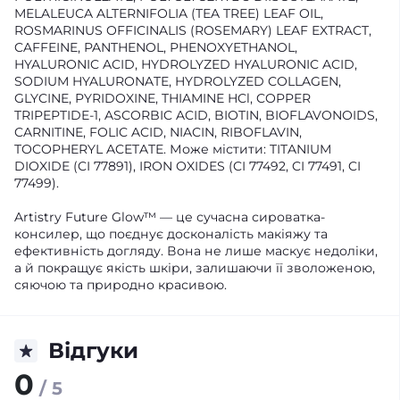
MELALEUCA ALTERNIFOLIA (TEA TREE) LEAF OIL,
ROSMARINUS OFFICINALIS (ROSEMARY) LEAF EXTRACT,
CAFFEINE, PANTHENOL, PHENOXYETHANOL,
HYALURONIC ACID, HYDROLYZED HYALURONIC ACID,
SODIUM HYALURONATE, HYDROLYZED COLLAGEN,
GLYCINE, PYRIDOXINE, THIAMINE HCl, COPPER
TRIPEPTIDE-1, ASCORBIC ACID, BIOTIN, BIOFLAVONOIDS,
CARNITINE, FOLIC ACID, NIACIN, RIBOFLAVIN,
TOCOPHERYL ACETATE. Може містити: TITANIUM
DIOXIDE (CI 77891), IRON OXIDES (CI 77492, CI 77491, CI
77499).
Artistry Future Glow™ — це сучасна сироватка-
консилер, що поєднує досконалість макіяжу та
ефективність догляду. Вона не лише маскує недоліки,
а й покращує якість шкіри, залишаючи її зволоженою,
сяючою та природно красивою.
Відгуки
0
/ 5