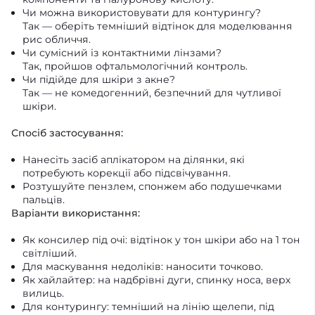
Чи можна використовувати для контурингу?
Так — оберіть темніший відтінок для моделювання
рис обличчя.
Чи сумісний із контактними лінзами?
Так, пройшов офтальмологічний контроль.
Чи підійде для шкіри з акне?
Так — не комедогенний, безпечний для чутливої
шкіри.
Спосіб застосування:
Нанесіть засіб аплікатором на ділянки, які
потребують корекції або підсвічування.
Розтушуйте пензлем, спонжем або подушечками
пальців.
Варіанти використання:
Як консилер під очі: відтінок у тон шкіри або на 1 тон
світліший.
Для маскування недоліків: наносити точково.
Як хайлайтер: на надбрівні дуги, спинку носа, верх
вилиць.
Для контурингу: темніший на лінію щелепи, під