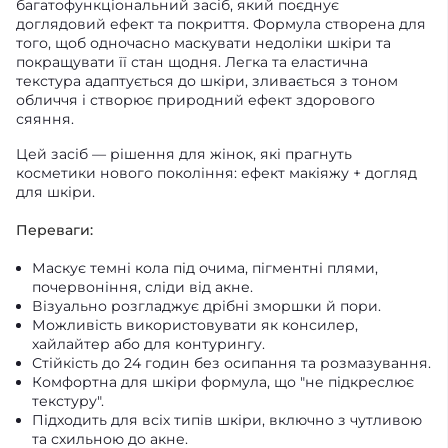
багатофункціональний засіб, який поєднує
доглядовий ефект та покриття. Формула створена для
того, щоб одночасно маскувати недоліки шкіри та
покращувати її стан щодня. Легка та еластична
текстура адаптується до шкіри, зливається з тоном
обличчя і створює природний ефект здорового
сяяння.
Цей засіб — рішення для жінок, які прагнуть
косметики нового покоління: ефект макіяжу + догляд
для шкіри.
Переваги:
Маскує темні кола під очима, пігментні плями,
почервоніння, сліди від акне.
Візуально розгладжує дрібні зморшки й пори.
Можливість використовувати як консилер,
хайлайтер або для контурингу.
Стійкість до 24 годин без осипання та розмазування.
Комфортна для шкіри формула, що "не підкреслює
текстуру".
Підходить для всіх типів шкіри, включно з чутливою
та схильною до акне.