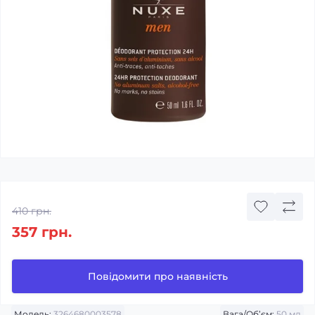
410 грн.
357 грн.
Повідомити про наявність
Модель:
3264680003578
Вага/Об’єм:
50 мл