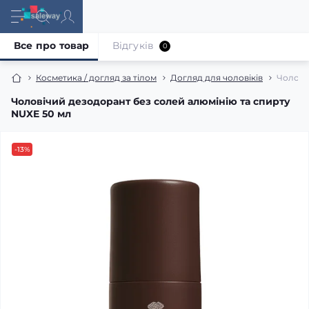
Все про товар
Відгуків
0
Косметика / догляд за тілом
Догляд для чоловіків
Чолові
Чоловічий дезодорант без солей алюмінію та спирту
NUXE 50 мл
-13%