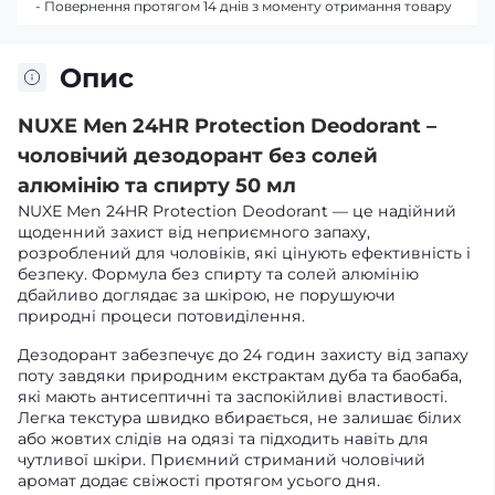
- Повернення протягом 14 днів з моменту отримання товару
Опис
NUXE Men 24HR Protection Deodorant –
чоловічий дезодорант без солей
алюмінію та спирту 50 мл
NUXE Men 24HR Protection Deodorant — це надійний
щоденний захист від неприємного запаху,
розроблений для чоловіків, які цінують ефективність і
безпеку. Формула без спирту та солей алюмінію
дбайливо доглядає за шкірою, не порушуючи
природні процеси потовиділення.
Дезодорант забезпечує до 24 годин захисту від запаху
поту завдяки природним екстрактам дуба та баобаба,
які мають антисептичні та заспокійливі властивості.
Легка текстура швидко вбирається, не залишає білих
або жовтих слідів на одязі та підходить навіть для
чутливої шкіри. Приємний стриманий чоловічий
аромат додає свіжості протягом усього дня.