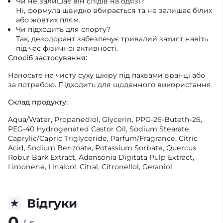
Чи не залишає він слідів на одязі?
Ні, формула швидко вбирається та не залишає білих
або жовтих плям.
Чи підходить для спорту?
Так, дезодорант забезпечує тривалий захист навіть
під час фізичної активності.
Спосіб застосування:
Наносьте на чисту суху шкіру під пахвами вранці або
за потребою. Підходить для щоденного використання.
Склад продукту:
Aqua/Water, Propanediol, Glycerin, PPG-26-Buteth-26,
PEG-40 Hydrogenated Castor Oil, Sodium Stearate,
Caprylic/Capric Triglyceride, Parfum/Fragrance, Citric
Acid, Sodium Benzoate, Potassium Sorbate, Quercus
Robur Bark Extract, Adansonia Digitata Pulp Extract,
Limonene, Linalool, Citral, Citronellol, Geraniol.
Відгуки
0