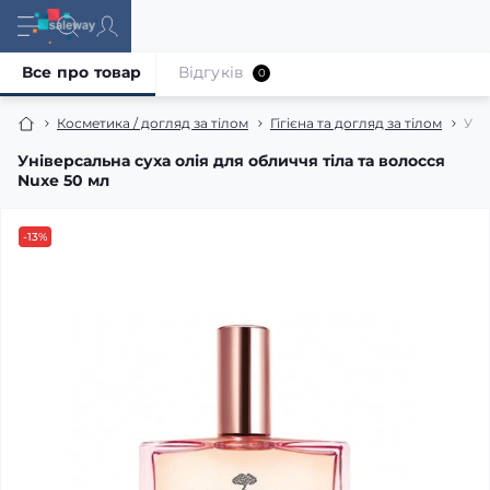
Все про товар
Відгуків
0
Косметика / догляд за тілом
Гігієна та догляд за тілом
Уні
Універсальна суха олія для обличчя тіла та волосся
Nuxe 50 мл
-13%