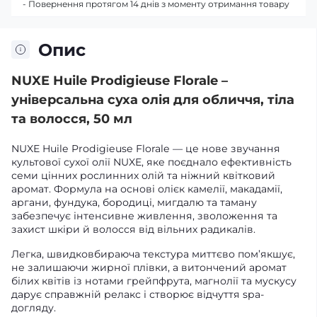
- Повернення протягом 14 днів з моменту отримання товару
Опис
NUXE Huile Prodigieuse Florale –
універсальна суха олія для обличчя, тіла
та волосся, 50 мл
NUXE Huile Prodigieuse Florale — це нове звучання
культової сухої олії NUXE, яке поєднало ефективність
семи цінних рослинних олій та ніжний квітковий
аромат. Формула на основі олієк камелії, макадамії,
аргани, фундука, бородиці, мигдалю та таману
забезпечує інтенсивне живлення, зволоження та
захист шкіри й волосся від вільних радикалів.
Легка, швидковбираюча текстура миттєво пом’якшує,
не залишаючи жирної плівки, а витончений аромат
білих квітів із нотами грейпфрута, магнолії та мускусу
дарує справжній релакс і створює відчуття spa-
догляду.