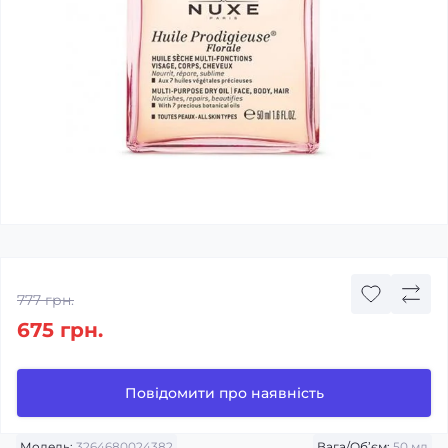
777 грн.
675 грн.
Повідомити про наявність
Модель:
3264680024382
Вага/Об’єм:
50 мл