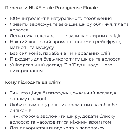
Переваги NUXE Huile Prodigieuse Florale:
100% інгредієнтів натурального походження
Живить, зволожує та захищає шкіру обличчя, тіла та
волосся
Легка суха текстура — не залишає жирних слідів
Ніжний квітковий аромат із нотами грейпфрута,
магнолії та мускусу
Без силіконів, парабенів і мінеральних олій
Підходить для будь-якого типу шкіри та волосся
Універсальний догляд “3 в 1” для щоденного
використання
Кому підходить ця олія?
Тим, хто цінує багатофункціональний догляд в
одному флаконі
Любителям натуральних ароматних засобів без
силіконів
Тим, хто хоче зволожити шкіру, додати блиску
волоссю та насолодитися ніжним ароматом
Для використання вдома та в подорожах