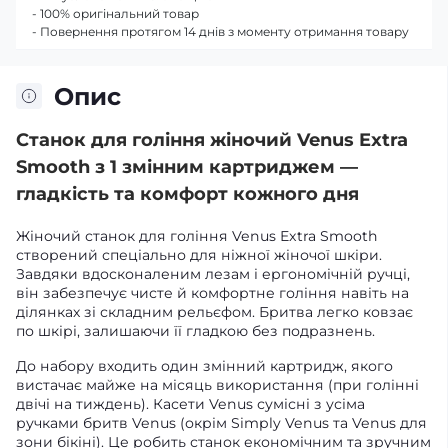
- 100% оригінальний товар
- Повернення протягом 14 днів з моменту отримання товару
Опис
Станок для гоління жіночий Venus Extra
Smooth з 1 змінним картриджем —
гладкість та комфорт кожного дня
Жіночий станок для гоління Venus Extra Smooth
створений спеціально для ніжної жіночої шкіри.
Завдяки вдосконаленим лезам і ергономічній ручці,
він забезпечує чисте й комфортне гоління навіть на
ділянках зі складним рельєфом. Бритва легко ковзає
по шкірі, залишаючи її гладкою без подразнень.
До набору входить один змінний картридж, якого
вистачає майже на місяць використання (при голінні
двічі на тиждень). Касети Venus сумісні з усіма
ручками бритв Venus (окрім Simply Venus та Venus для
зони бікіні). Це робить станок економічним та зручним