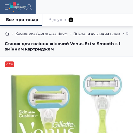
Все про товар
Відгуків
0
Косметика / догляд за тілом
Гігієна та догляд за тілом
Ста
Станок для гоління жіночий Venus Extra Smooth з 1
змінним картриджем
-13%