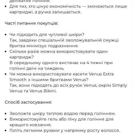
делікатне гоління.
Для тих, хто цінує економічність — змінюються лише
картриджі, а ручка залишається.
Часті питання покупців:
Чи підходить для чутливої шкіри?
Так, завдяки спеціальній зволожувальній смужці
бритва мінімізує подразнення.
Скільки разів можна використовувати один
картридж?
В середньому одного вистачає на 4 тижні при
голінні двічі на тиждень.
Чи можна використовувати касети Venus Extra
Smooth з іншими бритвами Venus?
Так, вони підходять до всіх ручок Venus, окрім Simply
Venus та Venus Bikini.
Спосіб застосування:
Зволожте шкіру теплою водою перед голінням.
Використовуйте гель або піну для гоління для
кращого ковзання.
Голіть легкими рухами у напрямку росту волосся.