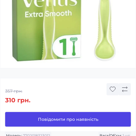
357 грн.
310 грн.
Повідомити про наявність
Модель:
7702018323012
Вага/Об’єм:
1 шт