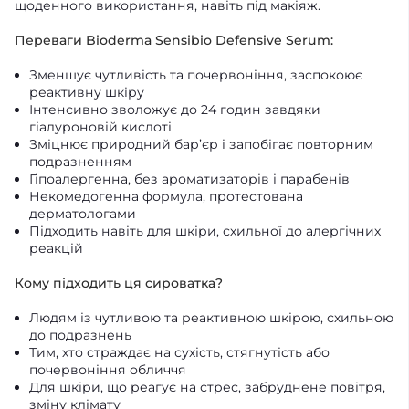
щоденного використання, навіть під макіяж.
Переваги Bioderma Sensibio Defensive Serum:
Зменшує чутливість та почервоніння, заспокоює
реактивну шкіру
Інтенсивно зволожує до 24 годин завдяки
гіалуроновій кислоті
Зміцнює природний бар’єр і запобігає повторним
подразненням
Гіпоалергенна, без ароматизаторів і парабенів
Некомедогенна формула, протестована
дерматологами
Підходить навіть для шкіри, схильної до алергічних
реакцій
Кому підходить ця сироватка?
Людям із чутливою та реактивною шкірою, схильною
до подразнень
Тим, хто страждає на сухість, стягнутість або
почервоніння обличчя
Для шкіри, що реагує на стрес, забруднене повітря,
зміну клімату