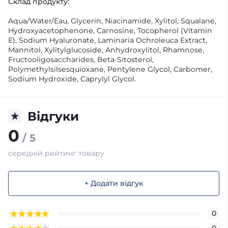
Склад продукту:
Aqua/Water/Eau, Glycerin, Niacinamide, Xylitol, Squalane,
Hydroxyacetophenone, Carnosine, Tocopherol (Vitamin
E), Sodium Hyaluronate, Laminaria Ochroleuca Extract,
Mannitol, Xylitylglucoside, Anhydroxylitol, Rhamnose,
Fructooligosaccharides, Beta-Sitosterol,
Polymethylsilsesquioxane, Pentylene Glycol, Carbomer,
Sodium Hydroxide, Caprylyl Glycol.
Відгуки
0
/ 5
середній рейтинг товару
+ Додати відгук
0